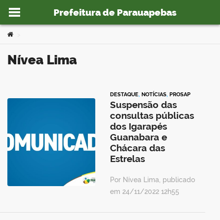
Prefeitura de Parauapebas
Ir para o conteúdo
Você está aqui:
>
Nívea Lima
o portal
DESTAQUE
,
NOTÍCIAS
,
PROSAP
Suspensão das
consultas públicas
dos Igarapés
Guanabara e
Chácara das
Estrelas
Por Nívea Lima, publicado
em 24/11/2022 12h55