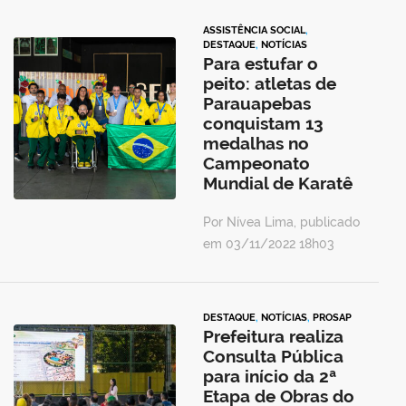
ASSISTÊNCIA SOCIAL
,
DESTAQUE
,
NOTÍCIAS
Para estufar o
peito: atletas de
Parauapebas
conquistam 13
medalhas no
Campeonato
Mundial de Karatê
Por Nívea Lima, publicado
em 03/11/2022 18h03
DESTAQUE
,
NOTÍCIAS
,
PROSAP
Prefeitura realiza
Consulta Pública
para início da 2ª
Etapa de Obras do