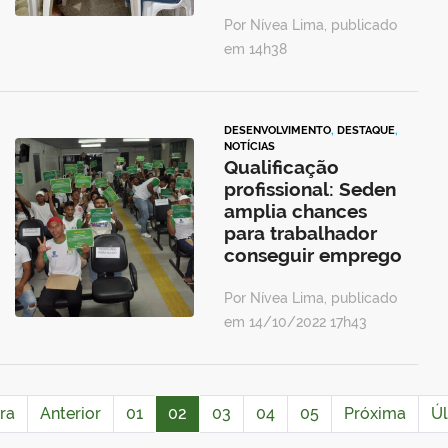
Por Nívea Lima, publicado
em 14h38
DESENVOLVIMENTO
,
DESTAQUE
,
NOTÍCIAS
Qualificação
profissional: Seden
amplia chances
para trabalhador
conseguir emprego
Por Nívea Lima, publicado
em 14/10/2022 17h43
ra
Anterior
01
02
03
04
05
Próxima
Úl