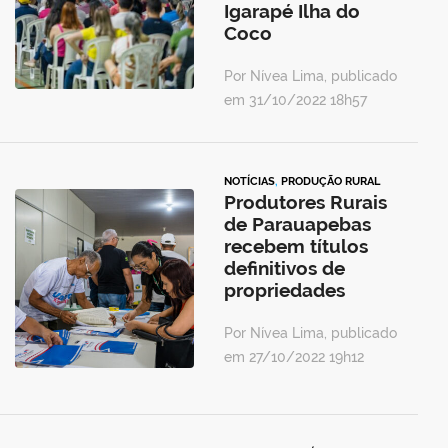
Igarapé Ilha do
Coco
Por Nívea Lima, publicado
em 31/10/2022 18h57
NOTÍCIAS
,
PRODUÇÃO RURAL
Produtores Rurais
de Parauapebas
recebem títulos
definitivos de
propriedades
Por Nívea Lima, publicado
em 27/10/2022 19h12