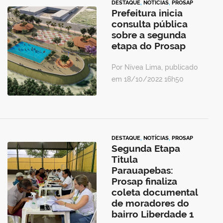
DESTAQUE
,
NOTÍCIAS
,
PROSAP
Prefeitura inicia
consulta pública
sobre a segunda
etapa do Prosap
Por Nívea Lima, publicado
em 18/10/2022 16h50
DESTAQUE
,
NOTÍCIAS
,
PROSAP
Segunda Etapa
Titula
Parauapebas:
Prosap finaliza
coleta documental
de moradores do
bairro Liberdade 1