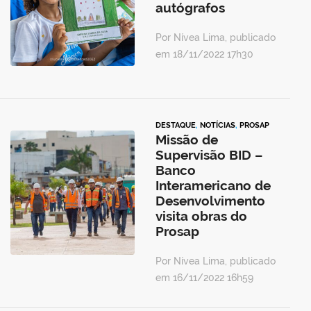
autógrafos
Por Nívea Lima, publicado
em 18/11/2022 17h30
DESTAQUE
,
NOTÍCIAS
,
PROSAP
Missão de
Supervisão BID –
Banco
Interamericano de
Desenvolvimento
visita obras do
Prosap
Por Nívea Lima, publicado
em 16/11/2022 16h59