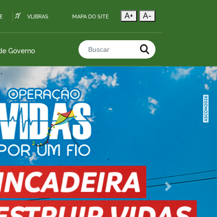
A+
A-
E
VLIBRAS
MAPA DO SITE
 de Governo
Buscar no portal
Next