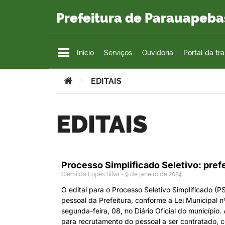
Ir para o conteúdo
Prefeitura de Parauapeba
Início
Serviços
Ouvidoria
Portal da tr
Você está aqui:
>
EDITAIS
EDITAIS
Processo Simplificado Seletivo: prefei
Clemilda Lopes Silva
9 de janeiro de 2024
O edital para o Processo Seletivo Simplificado 
pessoal da Prefeitura, conforme a Lei Municipal 
segunda-feira, 08, no Diário Oficial do município.
para recrutamento do pessoal a ser contratado, co