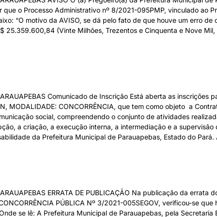
 que o Processo Administrativo nº 8/2021-095PMP, vinculado ao Pre
ixo: “O motivo da AVISO, se dá pelo fato de que houve um erro de d
 R$ 25.359.600,84 (Vinte Milhões, Trezentos e Cinquenta e Nove Mil,
APEBAS Comunicado de Inscrição Está aberta as inscrições para
 MODALIDADE: CONCORRÊNCIA, que tem como objeto a Contrataçã
municação social, compreendendo o conjunto de atividades realizad
ção, a criação, a execução interna, a intermediação e a supervisão 
sabilidade da Prefeitura Municipal de Parauapebas, Estado do Pará. 
ARAUAPEBAS ERRATA DE PUBLICAÇÃO Na publicação da errata
ORRÊNCIA PÚBLICA Nº 3/2021-005SEGOV, verificou-se que houve
Onde se lê: A Prefeitura Municipal de Parauapebas, pela Secretaria