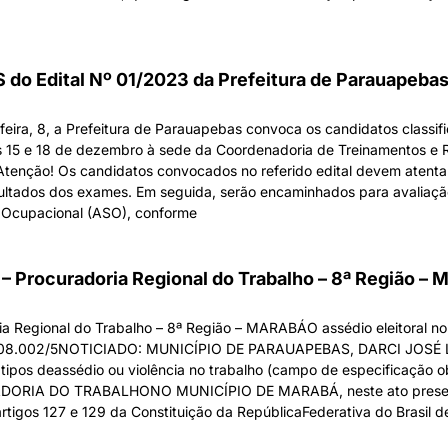
 do Edital Nº 01/2023 da Prefeitura de Parauapeba
feira, 8, a Prefeitura de Parauapebas convoca os candidatos classif
s 15 e 18 de dezembro à sede da Coordenadoria de Treinamentos e 
Atenção! Os candidatos convocados no referido edital devem atent
sultados dos exames. Em seguida, serão encaminhados para avaliaç
e Ocupacional (ASO), conforme
Procuradoria Regional do Trabalho – 8ª Região –
egional do Trabalho – 8ª Região – MARABÁO assédio eleitoral n
08.002/5NOTICIADO: MUNICÍPIO DE PARAUAPEBAS, DARCI JOSÉ LE
ros tipos deassédio ou violência no trabalho (campo de especificação o
IA DO TRABALHONO MUNICÍPIO DE MARABÁ, neste ato presentado
artigos 127 e 129 da Constituição da RepúblicaFederativa do Brasil 