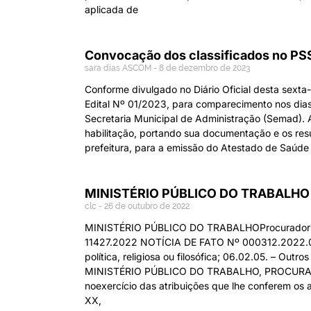
aplicada de
Convocação dos classificados no PSS
sara dias ASCOM
8 de dezembro de 2023
Conforme divulgado no Diário Oficial desta sexta-
Edital Nº 01/2023, para comparecimento nos dia
Secretaria Municipal de Administração (Semad). 
habilitação, portando sua documentação e os re
prefeitura, para a emissão do Atestado de Saúd
MINISTÉRIO PÚBLICO DO TRABALHO – 
clc
26 de outubro de 2022
MINISTÉRIO PÚBLICO DO TRABALHOProcuradoria R
11427.2022 NOTÍCIA DE FATO Nº 000312.2022.
política, religiosa ou filosófica; 06.02.05. – Out
MINISTÉRIO PÚBLICO DO TRABALHO, PROCURADOR
noexercício das atribuições que lhe conferem os 
XX,