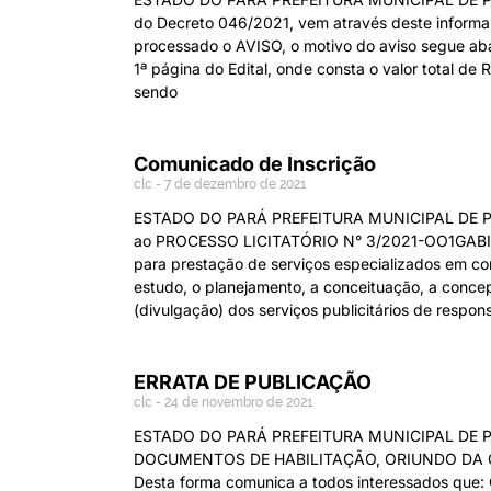
do Decreto 046/2021, vem através deste informar
processado o AVISO, o motivo do aviso segue aba
1ª página do Edital, onde consta o valor total de
sendo
Comunicado de Inscrição
clc
7 de dezembro de 2021
ESTADO DO PARÁ PREFEITURA MUNICIPAL DE PARAU
ao PROCESSO LICITATÓRIO N° 3/2021-OO1GABIN,
para prestação de serviços especializados em co
estudo, o planejamento, a conceituação, a concep
(divulgação) dos serviços publicitários de respon
ERRATA DE PUBLICAÇÃO
clc
24 de novembro de 2021
ESTADO DO PARÁ PREFEITURA MUNICIPAL DE P
DOCUMENTOS DE HABILITAÇÃO, ORIUNDO DA CONC
Desta forma comunica a todos interessados que: 