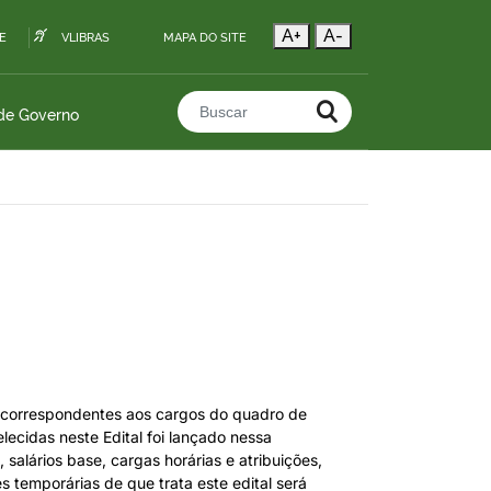
A+
A-
E
VLIBRAS
MAPA DO SITE
 de Governo
Buscar no portal
s correspondentes aos cargos do quadro de
ecidas neste Edital foi lançado nessa
 salários base, cargas horárias e atribuições,
s temporárias de que trata este edital será