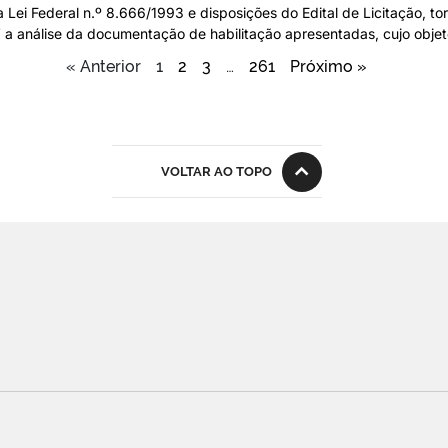
ei Federal n.º 8.666/1993 e disposições do Edital de Licitação, to
álise da documentação de habilitação apresentadas, cujo objeto
« Anterior
1
2
3
…
261
Próximo »
VOLTAR AO TOPO