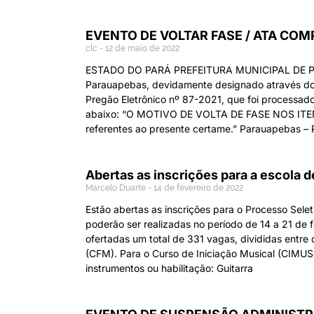
EVENTO DE VOLTAR FASE / ATA CO
clc
12 de maio de 2022
ESTADO DO PARÁ PREFEITURA MUNICIPAL DE PA
Parauapebas, devidamente designado através do 
Pregão Eletrônico nº 87-2021, que foi proce
abaixo: “O MOTIVO DE VOLTA DE FASE NOS ITENS: 
referentes ao presente certame.” Parauapebas – 
Abertas as inscrições para a escola
Marcelo Duarte
14 de fevereiro de 2022
Estão abertas as inscrições para o Processo Sel
poderão ser realizadas no período de 14 a 21 de
ofertadas um total de 331 vagas, divididas entre
(CFM). Para o Curso de Iniciação Musical (CIMUS
instrumentos ou habilitação: Guitarra