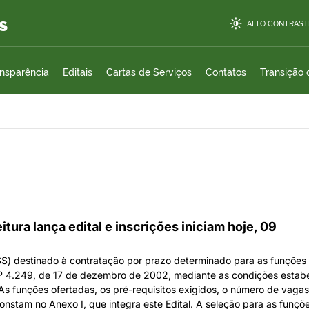
s
ALTO CONTRAST
ansparência
Editais
Cartas de Serviços
Contatos
Transição
tura lança edital e inscrições iniciam hoje, 09
(PSS) destinado à contratação por prazo determinado para as funçõe
nº 4.249, de 17 de dezembro de 2002, mediante as condições estabel
 As funções ofertadas, os pré-requisitos exigidos, o número de vagas,
nstam no Anexo I, que integra este Edital. A seleção para as funçõe