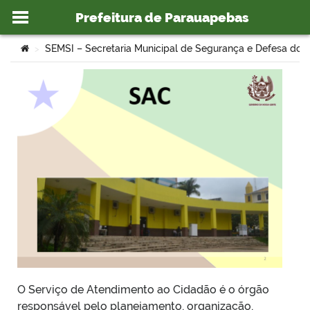
Prefeitura de Parauapebas
Ir para o conteúdo
Você está aqui:
SEMSI – Secretaria Municipal de Segurança e Defesa do 
>
o portal
O Serviço de Atendimento ao Cidadão é o órgão
responsável pelo planejamento, organização,