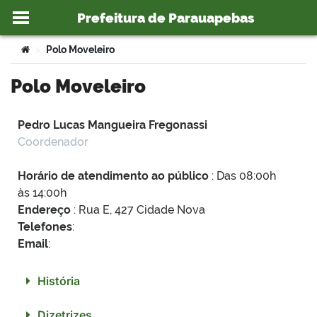
Prefeitura de Parauapebas
Ir para o conteúdo
Você está aqui:
Polo Moveleiro
>
Polo Moveleiro
o portal
Pedro Lucas Mangueira Fregonassi
Coordenador
Horário de atendimento ao público
: Das 08:00h
às 14:00h
Endereço
: Rua E, 427 Cidade Nova
Telefones
:
Email
:
História
Dizetrizes