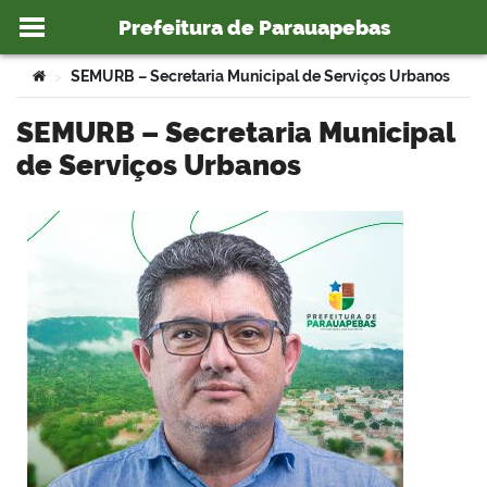
Prefeitura de Parauapebas
Ir para o conteúdo
Você está aqui:
SEMURB – Secretaria Municipal de Serviços Urbanos
>
SEMURB – Secretaria Municipal
de Serviços Urbanos
o portal