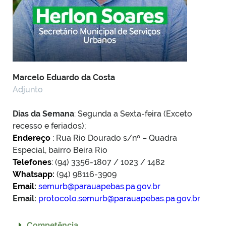
Marcelo Eduardo da Costa
Adjunto
Dias da Semana
: Segunda a Sexta-feira (Exceto
recesso e feriados);
Endereço
:
Rua Rio Dourado s/nº – Quadra
Especial, bairro Beira Rio
Telefones
:
(94) 3356-1807 / 1023 / 1482
Whatsapp:
(94) 98116-3909
Email:
semurb@parauapebas.pa.gov.br
Email:
protocolo.semurb@parauapebas.pa.gov.br
Competência