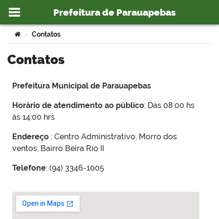
Prefeitura de Parauapebas
Ir para o conteúdo
Você está aqui:
Contatos
>
Contatos
o portal
Prefeitura Municipal de Parauapebas
Horário de atendimento ao público
: Das 08:00 hs
às 14:00 hrs
Endereço
: Centro Administrativo, Morro dos
ventos, Bairro Beira Rio II
Telefone
: (94) 3346-1005