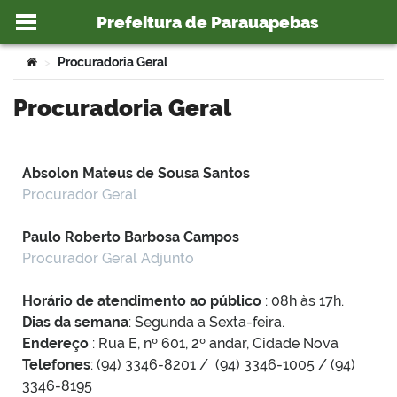
Prefeitura de Parauapebas
Ir para o conteúdo
Você está aqui:
Procuradoria Geral
>
Procuradoria Geral
o portal
Absolon Mateus de Sousa Santos
Procurador Geral
Paulo Roberto Barbosa Campos
Procurador Geral Adjunto
Horário de atendimento ao público
: 08h às 17h.
Dias da semana
: Segunda a Sexta-feira.
Endereço
: Rua E, nº 601, 2º andar, Cidade Nova
Telefones
: (94) 3346-8201 / (94) 3346-1005 / (94)
3346-8195