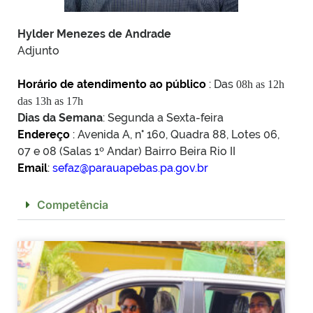
Hylder Menezes de Andrade
Adjunto
Horário de atendimento ao público
:
Das
08h as 12h
das 13h as 17h
Dias da Semana
: Segunda a Sexta-feira
Endereço
:
Avenida A, n° 160, Quadra 88, Lotes 06,
07 e 08 (Salas 1º Andar) Bairro Beira Rio II
Email
:
sefaz@parauapebas.pa.gov.br
Competência