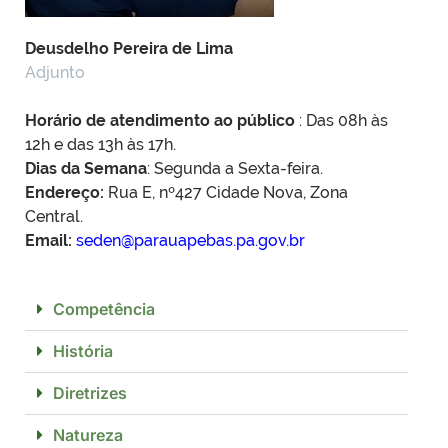
Deusdelho Pereira de Lima
Adjunto
Horário de atendimento ao público
: Das 08h às
12h e das 13h às 17h.
Dias da Semana
: Segunda a Sexta-feira.
Endereço:
Rua E, nº427 Cidade Nova, Zona
Central.
Email:
seden@parauapebas.pa.gov.br
Competência
História
Diretrizes
Natureza