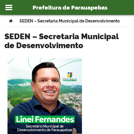
Prefeitura de Parauapebas
Ir para o conteúdo
Você está aqui:
SEDEN – Secretaria Municipal de Desenvolvimento
>
SEDEN – Secretaria Municipal
de Desenvolvimento
o portal