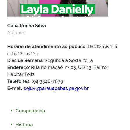
Célia Rocha Silva
Adjunta
Horário de atendimento ao público
: Das
08h às 12h
e das 13h às 17h
Dias da Semana
: Segunda a Sexta-feira
Endereço
: Rua rio macaé, nº 05, QD. 13, Bairro:
Habitar Feliz
Telefones
: (94)3346-7679
E-mail
:
sejuv@parauapebas.pa.gov.br
Competência
História