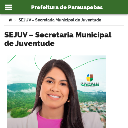
Prefeitura de Parauapebas
Ir para o conteúdo
Você está aqui:
SEJUV – Secretaria Municipal de Juventude
>
SEJUV – Secretaria Municipal
de Juventude
o portal