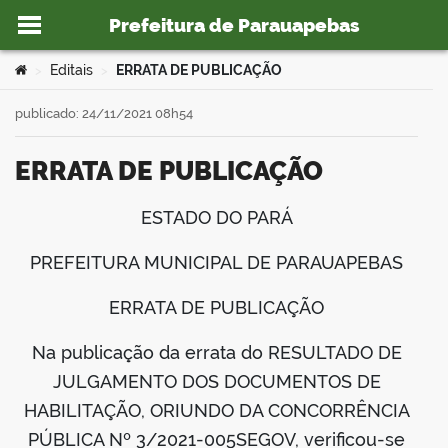
Prefeitura de Parauapebas
Ir para o conteúdo
Você está aqui:
Editais
ERRATA DE PUBLICAÇÃO
>
>
publicado: 24/11/2021 08h54
ERRATA DE PUBLICAÇÃO
o portal
ESTADO DO PARÁ
book
PREFEITURA MUNICIPAL DE PARAUAPEBAS
er
ERRATA DE PUBLICAÇÃO
Na publicação da errata do RESULTADO DE
din
JULGAMENTO DOS DOCUMENTOS DE
HABILITAÇÃO, ORIUNDO DA CONCORRÊNCIA
PÚBLICA Nº 3/2021-005SEGOV, verificou-se