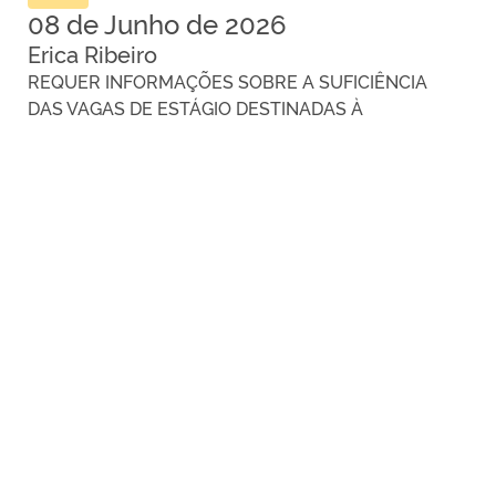
08 de Junho de 2026
Erica Ribeiro
REQUER INFORMAÇÕES SOBRE A SUFICIÊNCIA
DAS VAGAS DE ESTÁGIO DESTINADAS À
EDUCAÇÃO INCLUSIVA NA REDE MUNICIPAL DE
ENSINO
Indicação nº 411 de 2026
Aberto
06 de Junho de 2026
Zé da Lata
INDICO AO PODER EXECUTIVO MUNICIPAL, QUE
DETERMINE AOS SETORES COMPETENTES A
REALIZAÇÃO DE ESTUDO E PLANEJAMENTO
PARA A CONSTRUÇÃO DE PRAÇAS PÚBLICAS NO
COMPLEXO VS-10, EM PARAUAPEBAS – PA.
VOLTAR AO TOPO
Indicação nº 408 de 2026