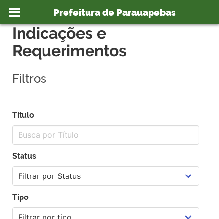
Ir para o conteúdo
Indicações e Requerimentos
>
Prefeitura de Parauapebas
Você está aqui:
Indicações e
Requerimentos
Filtros
o portal
Título
Status
Tipo