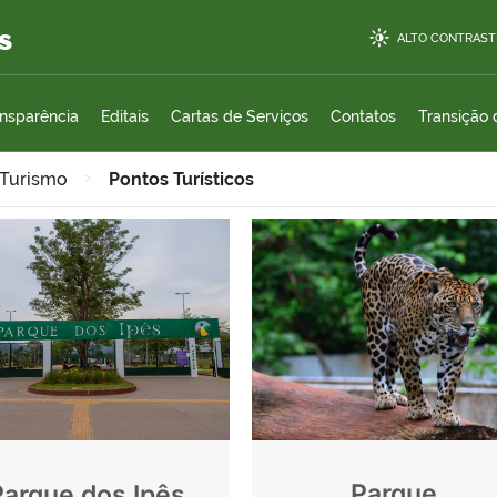
s
ALTO CONTRAST
ansparência
Editais
Cartas de Serviços
Contatos
Transição
 Turismo
>
Pontos Turísticos
Parque
Parque dos Ipês