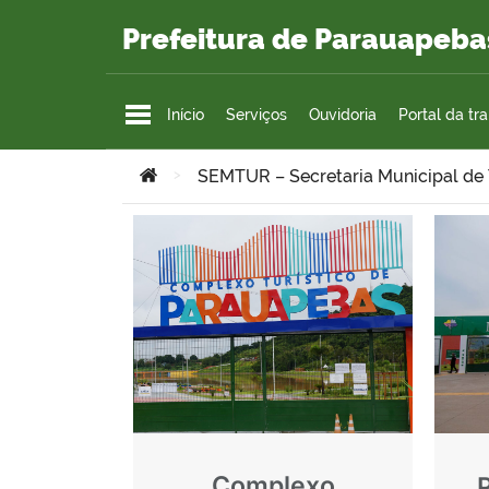
Ir para o conteúdo
Prefeitura de Parauapeba
Início
Serviços
Ouvidoria
Portal da tr
Você está aqui:
>
SEMTUR – Secretaria Municipal de
Complexo