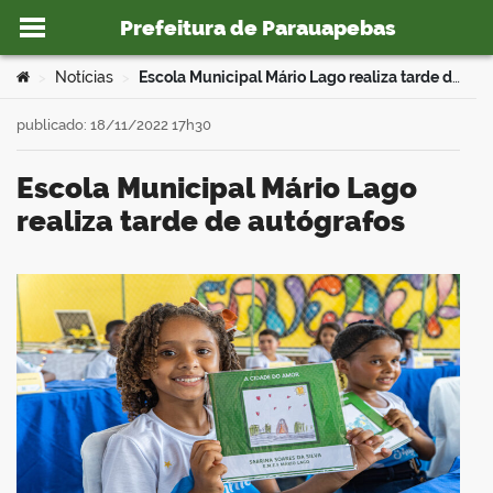
Prefeitura de Parauapebas
Ir para o conteúdo
Você está aqui:
Notícias
Escola Municipal Mário Lago realiza tarde de autógrafos
>
>
publicado: 18/11/2022 17h30
Escola Municipal Mário Lago
o portal
realiza tarde de autógrafos
book
er
din