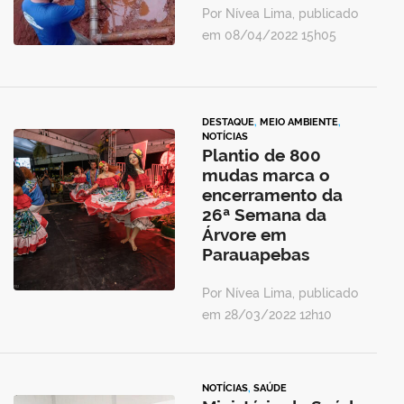
Por Nívea Lima, publicado
em 08/04/2022 15h05
DESTAQUE
,
MEIO AMBIENTE
,
NOTÍCIAS
Plantio de 800
mudas marca o
encerramento da
26ª Semana da
Árvore em
Parauapebas
Por Nívea Lima, publicado
em 28/03/2022 12h10
NOTÍCIAS
,
SAÚDE