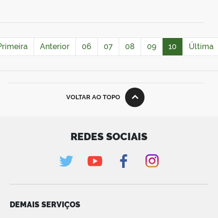
Primeira
Anterior
06
07
08
09
10
Última
VOLTAR AO TOPO
REDES SOCIAIS
DEMAIS SERVIÇOS