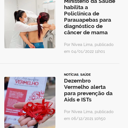
Ministério da Saúde
habilita a
Policlínica de
Parauapebas para
diagnóstico de
câncer de mama
Por Nívea Lima, publicado
em 04/01/2022 11h01
NOTÍCIAS
,
SAÚDE
Dezembro
Vermelho alerta
para prevenção da
Aids e ISTs
Por Nívea Lima, publicado
em 06/12/2021 10h50