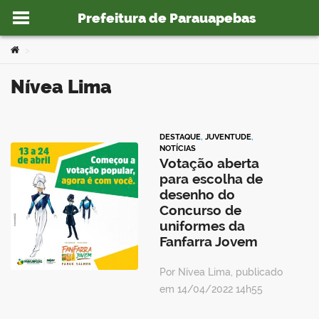
Prefeitura de Parauapebas
Ir para o conteúdo
Você está aqui:
>
Nívea Lima
o portal
DESTAQUE
,
JUVENTUDE
,
NOTÍCIAS
Votação aberta
para escolha de
desenho do
Concurso de
uniformes da
Fanfarra Jovem
Por Nívea Lima, publicado
em 14/04/2022 14h55