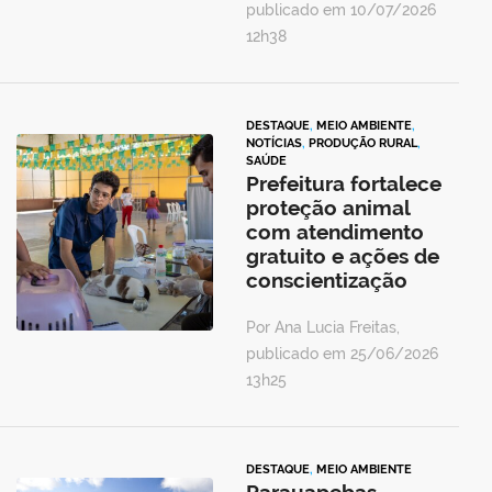
publicado em 10/07/2026
12h38
DESTAQUE
,
MEIO AMBIENTE
,
NOTÍCIAS
,
PRODUÇÃO RURAL
,
SAÚDE
Prefeitura fortalece
proteção animal
com atendimento
gratuito e ações de
conscientização
Por Ana Lucia Freitas,
publicado em 25/06/2026
13h25
DESTAQUE
,
MEIO AMBIENTE