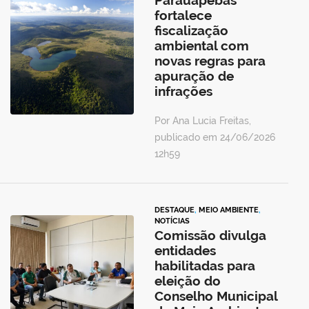
Parauapebas
fortalece
fiscalização
ambiental com
novas regras para
apuração de
infrações
Por Ana Lucia Freitas,
publicado em 24/06/2026
12h59
DESTAQUE
,
MEIO AMBIENTE
,
NOTÍCIAS
Comissão divulga
entidades
habilitadas para
eleição do
Conselho Municipal