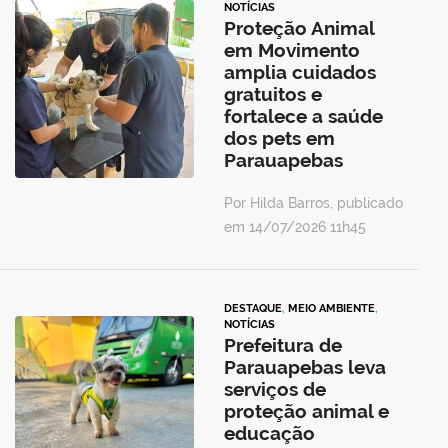
NOTÍCIAS
Proteção Animal
em Movimento
amplia cuidados
gratuitos e
fortalece a saúde
dos pets em
Parauapebas
Por Hilda Barros, publicado
em 14/07/2026 11h45
DESTAQUE
,
MEIO AMBIENTE
,
NOTÍCIAS
Prefeitura de
Parauapebas leva
serviços de
proteção animal e
educação