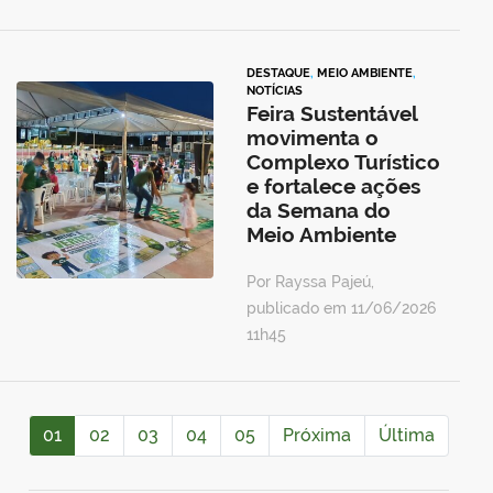
DESTAQUE
,
MEIO AMBIENTE
,
NOTÍCIAS
Feira Sustentável
movimenta o
Complexo Turístico
e fortalece ações
da Semana do
Meio Ambiente
Por Rayssa Pajeú,
publicado em 11/06/2026
11h45
01
02
03
04
05
Próxima
Última