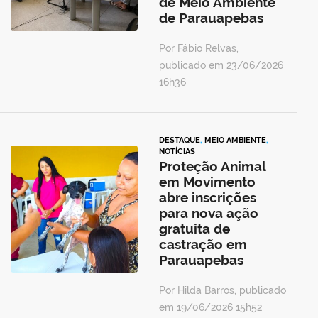
de Meio Ambiente
de Parauapebas
Por Fábio Relvas,
publicado em 23/06/2026
16h36
DESTAQUE
,
MEIO AMBIENTE
,
NOTÍCIAS
Proteção Animal
em Movimento
abre inscrições
para nova ação
gratuita de
castração em
Parauapebas
Por Hilda Barros, publicado
em 19/06/2026 15h52