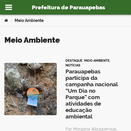
Prefeitura de Parauapebas
Ir para o conteúdo
Você está aqui:
Meio Ambiente
>
Meio Ambiente
o portal
DESTAQUE
,
MEIO AMBIENTE
,
NOTÍCIAS
Parauapebas
participa da
campanha nacional
“Um Dia no
Parque” com
atividades de
educação
ambiental
Por Morgana Albuquerque,