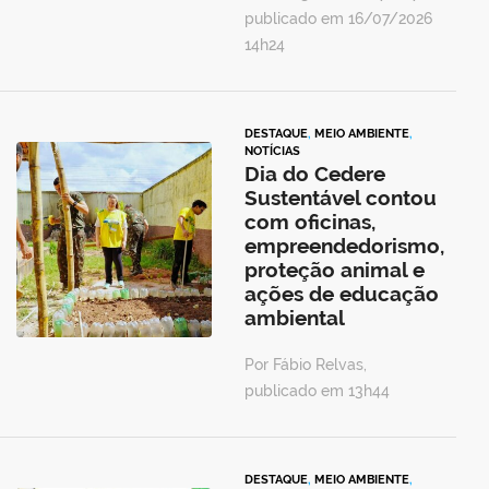
publicado em 16/07/2026
14h24
DESTAQUE
,
MEIO AMBIENTE
,
NOTÍCIAS
Dia do Cedere
Sustentável contou
com oficinas,
empreendedorismo,
proteção animal e
ações de educação
ambiental
Por Fábio Relvas,
publicado em 13h44
DESTAQUE
,
MEIO AMBIENTE
,