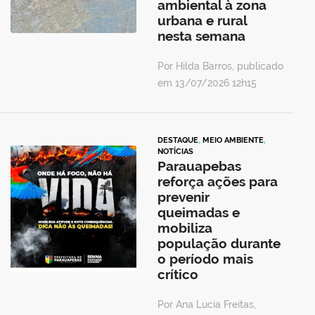
ambiental à zona
urbana e rural
nesta semana
Por Hilda Barros, publicado
em 13/07/2026 12h15
DESTAQUE
,
MEIO AMBIENTE
,
NOTÍCIAS
Parauapebas
reforça ações para
prevenir
queimadas e
mobiliza
população durante
o período mais
crítico
Por Ana Lucia Freitas,