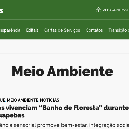
s
ALTO CONTRAST
ansparência
Editais
Cartas de Serviços
Contatos
Transição
Meio Ambiente
UE
,
MEIO AMBIENTE
,
NOTÍCIAS
os vivenciam “Banho de Floresta” durant
uapebas
ência sensorial promove bem-estar, integração soci