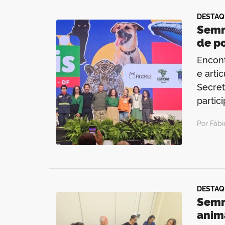
DESTAQ
Semm
de po
Encont
e arti
Secret
partic
Por Fáb
DESTAQ
Semm
anim