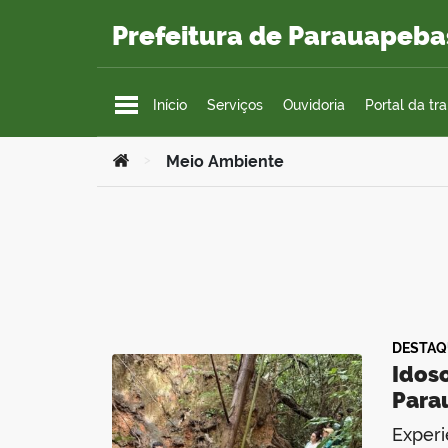
Ir para o conteúdo
Prefeitura de Parauapeba
Início
Serviços
Ouvidoria
Portal da tr
Você está aqui:
>
Meio Ambiente
DESTAQ
Idos
Para
Experi