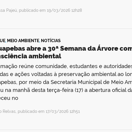
ssa Pajeú, publicado em 19/03/2026 12h28
UE
,
MEIO AMBIENTE
,
NOTÍCIAS
uapebas abre a 30ª Semana da Árvore com
nsciência ambiental
mação reúne comunidade, estudantes e autoridades 
as e ações voltadas à preservação ambiental ao lo
pebas, por meio da Secretaria Municipal de Meio Am
ou na manhã desta terça-feira (17) a abertura oficial
eceu no
o Relvas, publicado em 17/03/2026 12h51