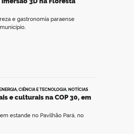
imersão 3D na Floresta
ureza e gastronomia paraense
 município.
ENERGIA, CIÊNCIA E TECNOLOGIA
,
NOTÍCIAS
is e culturais na COP 30, em
l em estande no Pavilhão Pará, no