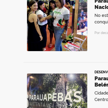
Para
Naci
No est
conqui
Por dec
DESENV
Para
Belé
Cidade
Centr