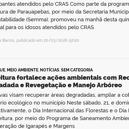
ipantes atendidos pelo CRAS Como parte da program
tura de Parauapebas, por meio da Secretaria Munici
tabilidade (Semma), promoveu na manhã desta quint
al para os idosos atendidos pelo CRAS
da Barros, publicado em 20/03/2026 15h20
UE
,
MEIO AMBIENTE
,
NOTÍCIAS
,
SEM CATEGORIA
eitura fortalece ações ambientais com Re
adada e Revegetação e Manejo Arbóreo
tivas visam recuperar áreas degradadas, ampliar a c
brio ecológico no município Neste sábado, 21, e dom
tivamente, o Dia Internacional das Florestas e o Di
feitura, por meio do Programa de Saneamento Ambi
eração de Igarapés e Margens