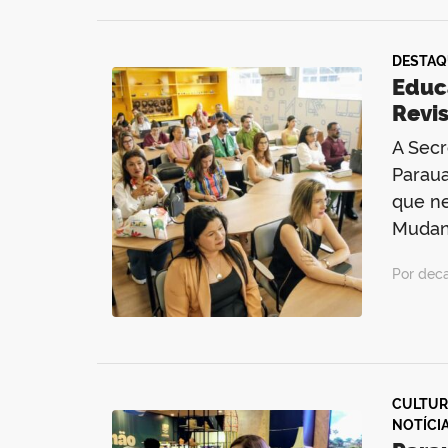
DESTAQ
Educ
Revi
A Secr
Paraua
que ne
Mudanç
Por dec
CULTUR
NOTÍCI