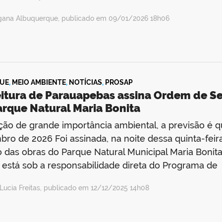
gana Albuquerque, publicado em 09/01/2026 18h06
UE
,
MEIO AMBIENTE
,
NOTÍCIAS
,
PROSAP
itura de Parauapebas assina Ordem de Ser
arque Natural Maria Bonita
ão de grande importância ambiental, a previsão é q
ro de 2026 Foi assinada, na noite dessa quinta-feira,
io das obras do Parque Natural Municipal Maria Bonita
 está sob a responsabilidade direta do Programa de
Lucia Freitas, publicado em 12/12/2025 14h08