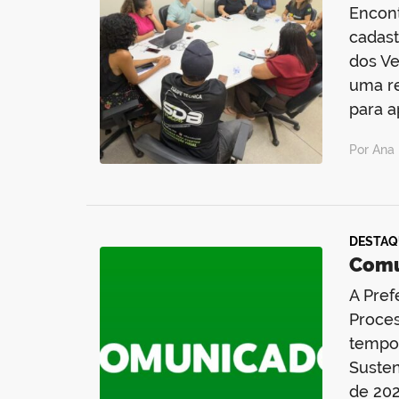
Encont
cadast
dos Ve
uma r
para a
Por Ana 
DESTAQ
Comu
A Pref
Proces
tempor
Susten
de 202