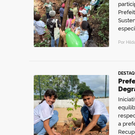
partic
Prefei
Susten
especi
Por Hil
DESTAQ
Pref
Degr
Inicia
equilí
respec
a pre
Recup