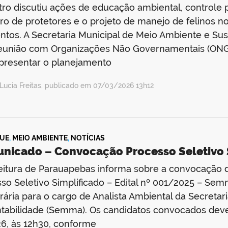
ro discutiu ações de educação ambiental, controle p
ro de protetores e o projeto de manejo de felinos n
ntos. A Secretaria Municipal de Meio Ambiente e Sus
eunião com Organizações Não Governamentais (ONGs
presentar o planejamento
Lucia Freitas, publicado em 07/03/2026 13h12
UE
,
MEIO AMBIENTE
,
NOTÍCIAS
nicado – Convocação Processo Seletiv
eitura de Parauapebas informa sobre a convocação 
so Seletivo Simplificado – Edital nº 001/2025 – Sem
ária para o cargo de Analista Ambiental da Secretar
tabilidade (Semma). Os candidatos convocados deve
6, às 12h30, conforme