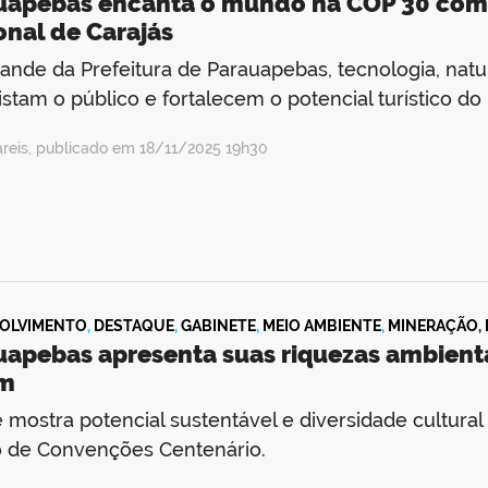
uapebas encanta o mundo na COP 30 com 
onal de Carajás
ande da Prefeitura de Parauapebas, tecnologia, nat
stam o público e fortalecem o potencial turístico do
areis, publicado em 18/11/2025 19h30
OLVIMENTO
,
DESTAQUE
,
GABINETE
,
MEIO AMBIENTE
,
MINERAÇÃO, 
uapebas apresenta suas riquezas ambienta
m
 mostra potencial sustentável e diversidade cultura
o de Convenções Centenário.