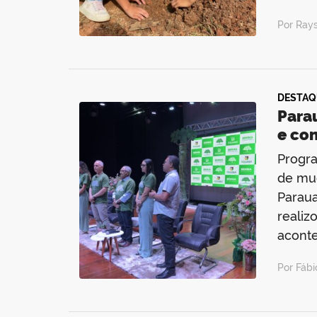
Por Ray
DESTAQ
Para
e co
Progra
de mud
Paraua
realiz
acont
Por Fábi