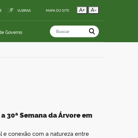
A+
A-
E
VLIBRAS
MAPA DO SITE
 de Governo
Buscar no portal
e a 30ª Semana da Árvore em
al e conexão com a natureza entre