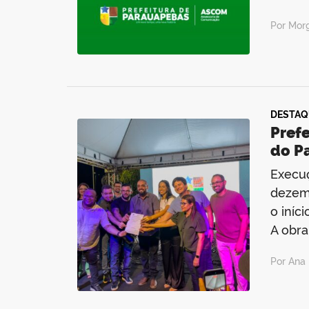
Por Mor
DESTAQ
Prefe
do P
Execuç
dezemb
o iníc
A obra
Por Ana 