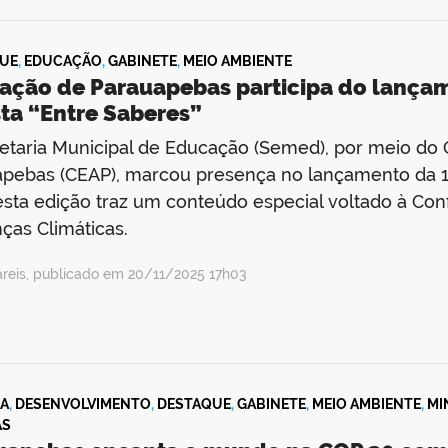
UE
,
EDUCAÇÃO
,
GABINETE
,
MEIO AMBIENTE
ação de Parauapebas participa do lançam
sta “Entre Saberes”
etaria Municipal de Educação (Semed), por meio do
pebas (CEAP), marcou presença no lançamento da 15
sta edição traz um conteúdo especial voltado à Co
as Climáticas.
areis, publicado em 20/11/2025 17h03
A
,
DESENVOLVIMENTO
,
DESTAQUE
,
GABINETE
,
MEIO AMBIENTE
,
MI
AS