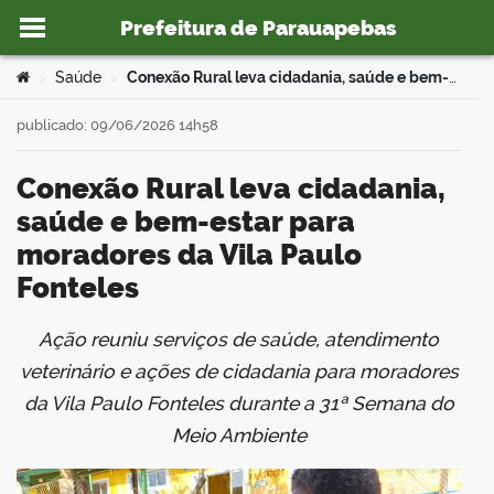
Prefeitura de Parauapebas
Ir para o conteúdo
Você está aqui:
Saúde
Conexão Rural leva cidadania, saúde e bem-estar para moradores da Vila Paulo Fonteles
>
>
publicado: 09/06/2026 14h58
Conexão Rural leva cidadania,
o portal
saúde e bem-estar para
moradores da Vila Paulo
Fonteles
Ação reuniu serviços de saúde, atendimento
book
veterinário e ações de cidadania para moradores
da Vila Paulo Fonteles durante a 31ª Semana do
Meio Ambiente
er