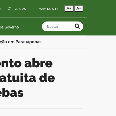
A+
A-
E
VLIBRAS
MAPA DO SITE
 de Governo
Buscar no portal
ração em Parauapebas
atuita de
ebas