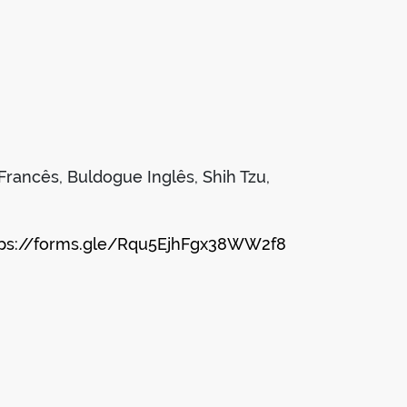
Francês, Buldogue Inglês, Shih Tzu,
tps://forms.gle/Rqu5EjhFgx38WW2f8