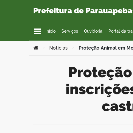
Ir para o conteúdo
Prefeitura de Parauapeba
Início
Serviços
Ouvidoria
Portal da tr
Você está aqui:
>
Notícias
>
Proteção Animal em Mov
Proteção Animal em Movimento abre
inscriçõe
cas