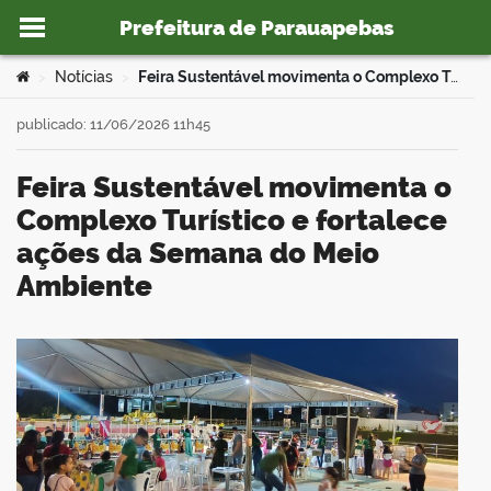
Prefeitura de Parauapebas
Ir para o conteúdo
Você está aqui:
Notícias
Feira Sustentável movimenta o Complexo Turístico e fortalece ações da Semana do Meio Ambiente
>
>
publicado: 11/06/2026 11h45
Feira Sustentável movimenta o
o portal
Complexo Turístico e fortalece
ações da Semana do Meio
Ambiente
book
er