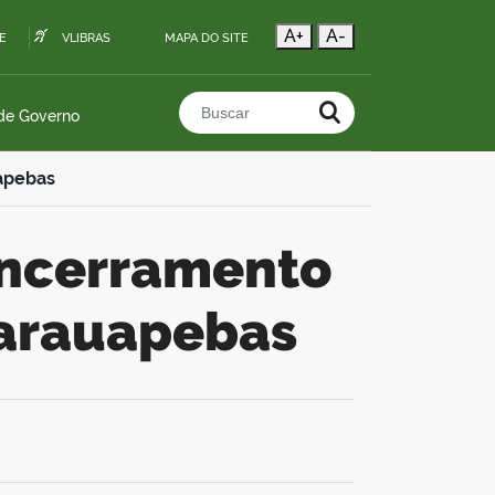
A+
A-
E
VLIBRAS
MAPA DO SITE
 de Governo
Buscar no portal
apebas
Parauapebas