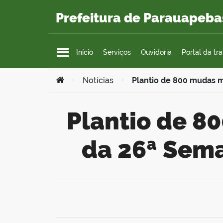
Ir para o conteúdo
Prefeitura de Parauapeba
Início
Serviços
Ouvidoria
Portal da tr
Você está aqui:
>
Notícias
>
Plantio de 800 mudas 
Plantio de 800 mudas marca o encerramento
da 26ª Sem