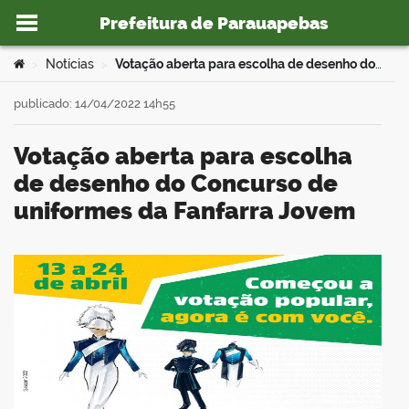
Prefeitura de Parauapebas
Ir para o conteúdo
Você está aqui:
Notícias
Votação aberta para escolha de desenho do Concurso de uniformes da Fanfarra Jovem
>
>
publicado: 14/04/2022 14h55
Votação aberta para escolha
o portal
de desenho do Concurso de
uniformes da Fanfarra Jovem
book
er