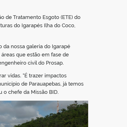
ção de Tratamento Esgoto (ETE) do
uturas do Igarapés Ilha do Coco,
o da nossa galeria do Igarapé
 áreas que estão em fase de
ngenheiro civil do Prosap.
ar vidas. “É trazer impactos
unicípio de Parauapebas, já temos
u o chefe da Missão BID.