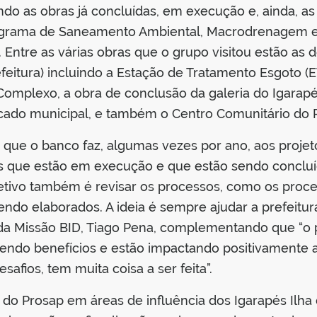
do as obras já concluídas, em execução e, ainda, as
ograma de Saneamento Ambiental, Macrodrenagem e
Entre as várias obras que o grupo visitou estão as 
feitura) incluindo a Estação de Tratamento Esgoto 
 Complexo, a obra de conclusão da galeria do Igar
ado municipal, e também o Centro Comunitário do R
 que o banco faz, algumas vezes por ano, aos projet
ras que estão em execução e que estão sendo conclu
bjetivo também é revisar os processos, como os pro
endo elaborados. A ideia é sempre ajudar a prefeitu
da Missão BID, Tiago Pena, complementando que “o
zendo benefícios e estão impactando positivamente 
fios, tem muita coisa a ser feita”.
r do Prosap em áreas de influência dos Igarapés Ilh