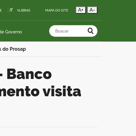
A+
A-
E
VLIBRAS
MAPA DO SITE
 de Governo
Buscar no portal
s do Prosap
ento visita