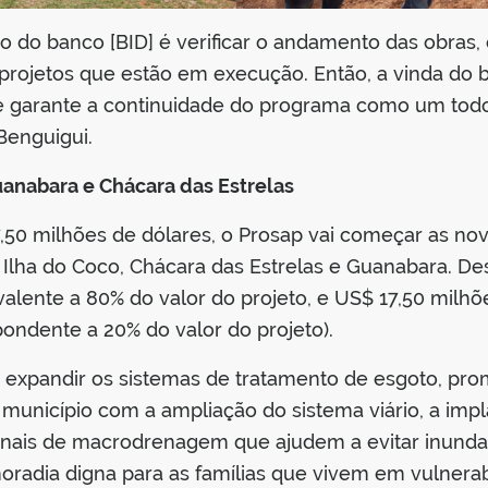
o do banco [BID] é verificar o andamento das obras,
s projetos que estão em execução. Então, a vinda do
e garante a continuidade do programa como um todo
Benguigui.
uanabara e Chácara das Estrelas
,50 milhões de dólares, o Prosap vai começar as no
 Ilha do Coco, Chácara das Estrelas e Guanabara. Des
alente a 80% do valor do projeto, e US$ 17,50 milhõe
ondente a 20% do valor do projeto).
é expandir os sistemas de tratamento de esgoto, pr
 município com a ampliação do sistema viário, a imp
nais de macrodrenagem que ajudem a evitar inunda
radia digna para as famílias que vivem em vulnerabi