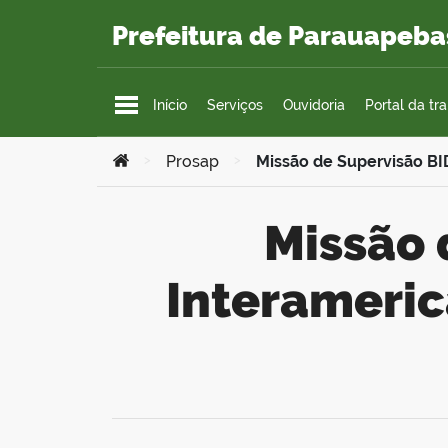
Ir para o conteúdo
Prefeitura de Parauapeba
Início
Serviços
Ouvidoria
Portal da tr
Você está aqui:
>
Prosap
>
Missão de Supervisão BI
Missão de Supervisão BID – Banco
Interameric