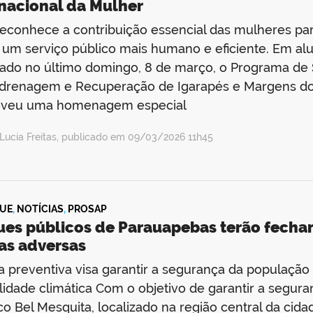
rnacional da Mulher
econhece a contribuição essencial das mulheres p
 um serviço público mais humano e eficiente. Em alu
ado no último domingo, 8 de março, o Programa de
drenagem e Recuperação de Igarapés e Margens do 
veu uma homenagem especial
Lucia Freitas, publicado em 09/03/2026 11h45
UE
,
NOTÍCIAS
,
PROSAP
ues públicos de Parauapebas terão fech
as adversas
 preventiva visa garantir a segurança da população 
ilidade climática Com o objetivo de garantir a segu
ico Bel Mesquita, localizado na região central da cida