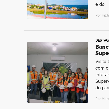
e do
Por Hil
DESTAQ
Banc
Supe
Visita
com o 
Intera
Superv
do pla
Por Mar