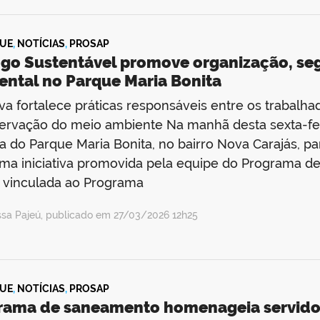
UE
,
NOTÍCIAS
,
PROSAP
ogo Sustentável promove organização, se
ental no Parque Maria Bonita
tiva fortalece práticas responsáveis entre os trabal
ervação do meio ambiente Na manhã desta sexta-fei
a do Parque Maria Bonita, no bairro Nova Carajás, pa
uma iniciativa promovida pela equipe do Programa de
, vinculada ao Programa
ssa Pajeú, publicado em 27/03/2026 12h25
UE
,
NOTÍCIAS
,
PROSAP
rama de saneamento homenageia servidor