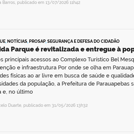
a Barros, publicado em 13/07/2026 11h42
UE
,
NOTÍCIAS
,
PROSAP
,
SEGURANÇA E DEFESA DO CIDADÃO
da Parque é revitalizada e entregue à po
 principais acessos ao Complexo Turístico Bel Mesq
nção e infraestrutura Por onde se olha em Parauap
ades físicas ao ar livre em busca de saúde e qualidad
idades da população, a Prefeitura de Parauapebas s
 e, no último
celo Duarte, publicado em 31/05/2026 13h32