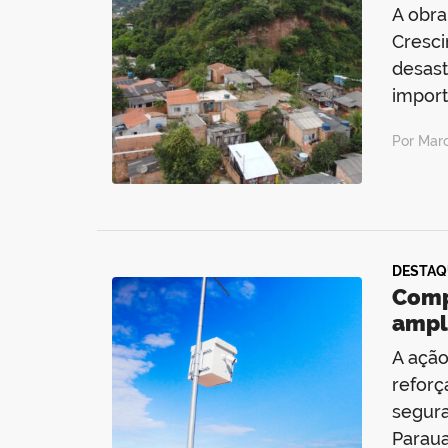
A obra
Cresci
desast
import
Por Mar
DESTAQ
Comp
ampli
A ação
reforç
segura
Paraua