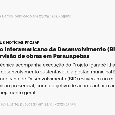
da Barros, publicado em 23/05/2026 09h09
UE
,
NOTÍCIAS
,
PROSAP
o Interamericano de Desenvolvimento (BID
rvisão de obras em Parauapebas
 técnica acompanha execução do Projeto Igarapé Ilh
desenvolvimento sustentável e a gestão municipal E
mericano de Desenvolvimento (BID) estiveram no mu
isão presencial, com o objetivo de acompanhar o 
nejamento geral
celo Duarte, publicado em 24/04/2026 13h35