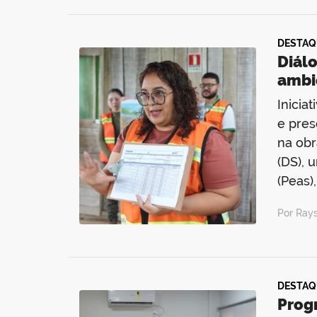
DESTAQ
Diál
ambi
Inicia
e pres
na obr
(DS), 
(Peas)
Por Ray
DESTAQ
Prog