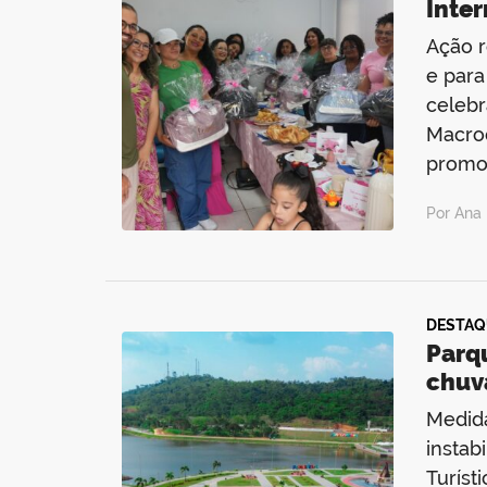
Inte
Ação r
e para
celebr
Macro
promo
Por Ana 
DESTAQ
Parq
chuv
Medida
instab
Turíst