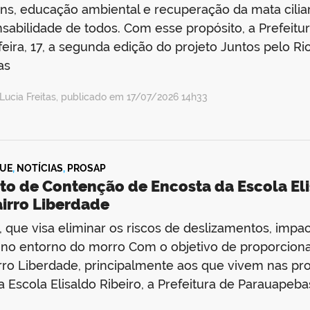
s, educação ambiental e recuperação da mata cilia
sabilidade de todos. Com esse propósito, a Prefeitu
feira, 17, a segunda edição do projeto Juntos pelo R
as
Lucia Freitas, publicado em 17/07/2026 14h33
UE
,
NOTÍCIAS
,
PROSAP
eto de Contenção de Encosta da Escola El
airro Liberdade
, que visa eliminar os riscos de deslizamentos, impa
no entorno do morro Com o objetivo de proporcion
rro Liberdade, principalmente aos que vivem nas pr
a Escola Elisaldo Ribeiro, a Prefeitura de Parauapebas 