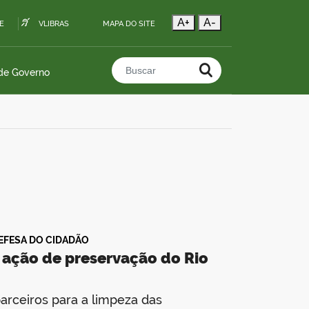
A+
A-
E
VLIBRAS
MAPA DO SITE
 de Governo
Buscar no portal
EFESA DO CIDADÃO
 ação de preservação do Rio
parceiros para a limpeza das