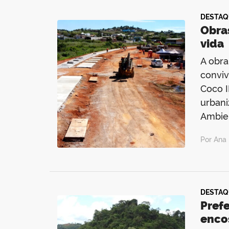
DESTAQ
Obra
vida
A obra
conviv
Coco I
urban
Ambie
Por Ana 
DESTAQ
Prefe
enco