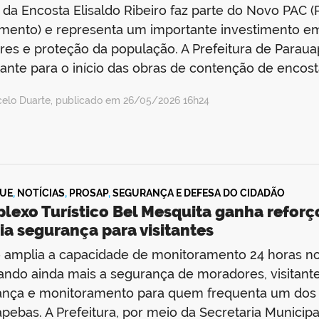
 da Encosta Elisaldo Ribeiro faz parte do Novo PAC
mento) e representa um importante investimento e
res e proteção da população. A Prefeitura de Para
ante para o início das obras de contenção de encost
celo Duarte, publicado em 26/05/2026 16h24
UE
,
NOTÍCIAS
,
PROSAP
,
SEGURANÇA E DEFESA DO CIDADÃO
lexo Turístico Bel Mesquita ganha refor
a segurança para visitantes
 amplia a capacidade de monitoramento 24 horas n
ando ainda mais a segurança de moradores, visitant
nça e monitoramento para quem frequenta um dos p
pebas. A Prefeitura, por meio da Secretaria Municipa