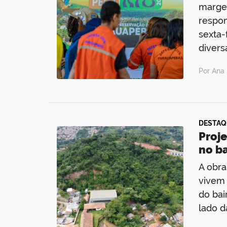
margen
respon
sexta-
divers
Por Ana 
DESTAQ
Proj
no b
A obra
vivem 
do bai
lado d