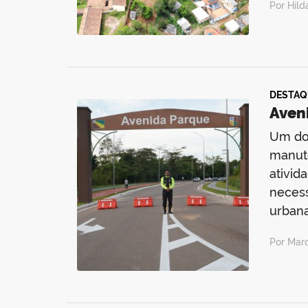
Por Hild
DESTAQ
Aveni
Um dos
manute
ativid
necess
urbana
Por Mar