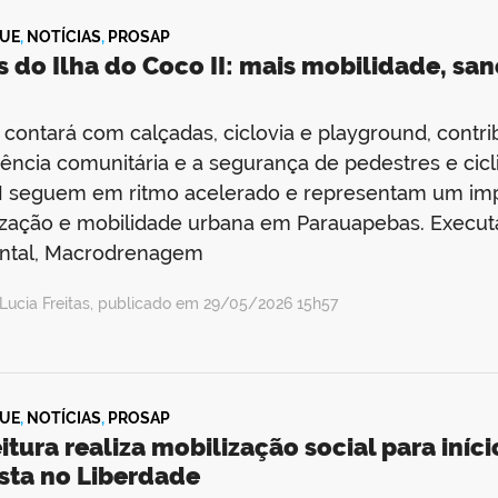
UE
,
NOTÍCIAS
,
PROSAP
s do Ilha do Coco II: mais mobilidade, s
 contará com calçadas, ciclovia e playground, contri
ência comunitária e a segurança de pedestres e cicli
I seguem em ritmo acelerado e representam um impo
ização e mobilidade urbana em Parauapebas. Execu
ntal, Macrodrenagem
Lucia Freitas, publicado em 29/05/2026 15h57
UE
,
NOTÍCIAS
,
PROSAP
itura realiza mobilização social para iní
sta no Liberdade