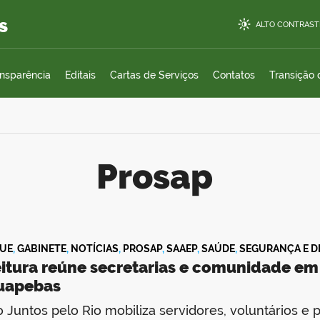
s
ALTO CONTRAST
ansparência
Editais
Cartas de Serviços
Contatos
Transição
Prosap
UE
,
GABINETE
,
NOTÍCIAS
,
PROSAP
,
SAAEP
,
SAÚDE
,
SEGURANÇA E D
eitura reúne secretarias e comunidade em
uapebas
o Juntos pelo Rio mobiliza servidores, voluntários e 