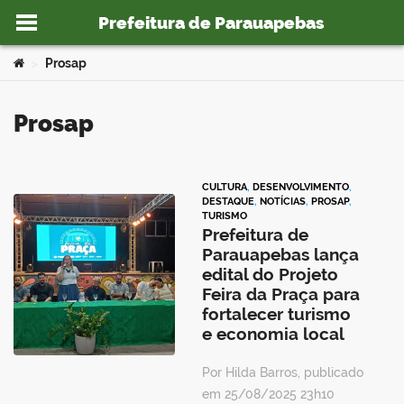
Prefeitura de Parauapebas
Ir para o conteúdo
Você está aqui:
Prosap
>
Prosap
o portal
CULTURA
,
DESENVOLVIMENTO
,
DESTAQUE
,
NOTÍCIAS
,
PROSAP
,
TURISMO
Prefeitura de
Parauapebas lança
edital do Projeto
Feira da Praça para
fortalecer turismo
e economia local
Por Hilda Barros, publicado
em 25/08/2025 23h10