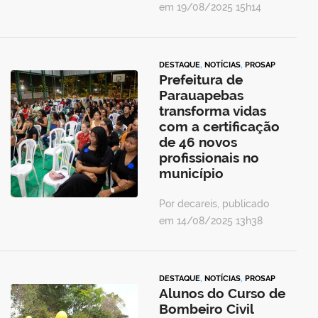
em 19/08/2025 15h14
DESTAQUE
,
NOTÍCIAS
,
PROSAP
Prefeitura de
Parauapebas
transforma vidas
com a certificação
de 46 novos
profissionais no
município
Por decareis, publicado
em 14/08/2025 13h38
DESTAQUE
,
NOTÍCIAS
,
PROSAP
Alunos do Curso de
Bombeiro Civil