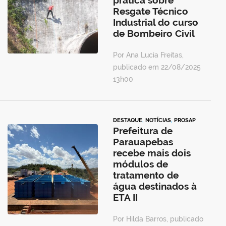
prática sobre
Resgate Técnico
Industrial do curso
de Bombeiro Civil
Por Ana Lucia Freitas,
publicado em 22/08/2025
13h00
DESTAQUE
,
NOTÍCIAS
,
PROSAP
Prefeitura de
Parauapebas
recebe mais dois
módulos de
tratamento de
água destinados à
ETA II
Por Hilda Barros, publicado