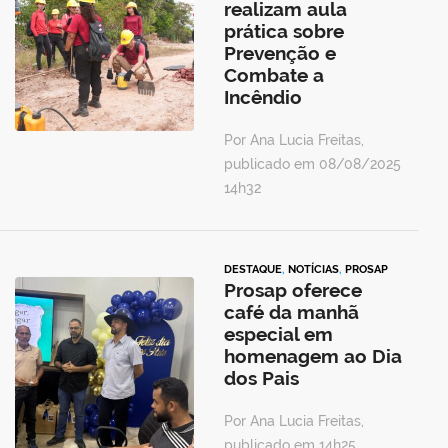
realizam aula
prática sobre
Prevenção e
Combate a
Incêndio
Por Ana Lucia Freitas,
publicado em 08/08/2025
14h32
DESTAQUE
,
NOTÍCIAS
,
PROSAP
Prosap oferece
café da manhã
especial em
homenagem ao Dia
dos Pais
Por Ana Lucia Freitas,
publicado em 14h25