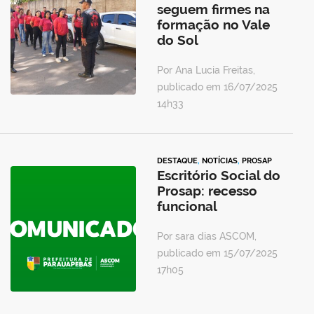
seguem firmes na
formação no Vale
do Sol
Por Ana Lucia Freitas,
publicado em 16/07/2025
14h33
DESTAQUE
,
NOTÍCIAS
,
PROSAP
Escritório Social do
Prosap: recesso
funcional
Por sara dias ASCOM,
publicado em 15/07/2025
17h05