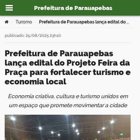
Prefeitura de Parauapebas
Ir para o conteúdo
Você está aqui:
Turismo
Prefeitura de Parauapebas lança edital do Projeto Feira da Praça para fortalecer turismo e economia local
>
>
publicado: 25/08/2025 23h10
Prefeitura de Parauapebas
o portal
lança edital do Projeto Feira da
Praça para fortalecer turismo e
economia local
Economia criativa, cultura e turismo unidos em
book
um espaço que promete movimentar a cidade
er