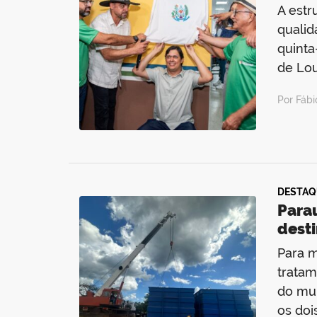
A estr
qualid
quinta
de Lou
Por Fábi
DESTAQ
Para
desti
Para m
tratam
do mun
os doi