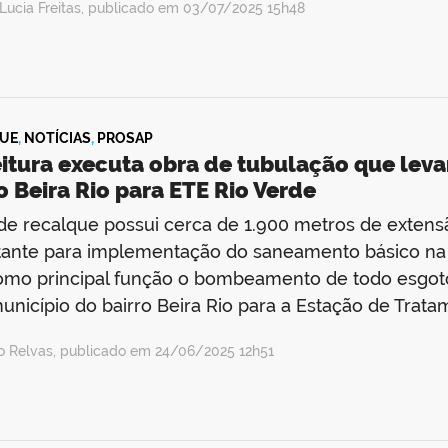
Lucia Freitas, publicado em 03/07/2025 15h48
UE
,
NOTÍCIAS
,
PROSAP
eitura executa obra de tubulação que lev
o Beira Rio para ETE Rio Verde
de recalque possui cerca de 1.900 metros de extens
ante para implementação do saneamento básico na c
omo principal função o bombeamento de todo esgot
unicípio do bairro Beira Rio para a Estação de Trat
io Relvas, publicado em 24/06/2025 12h51