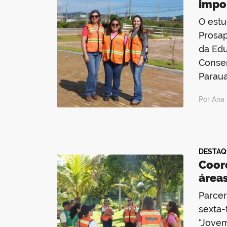
impo
O estu
Prosap
da Edu
Conser
Paraua
Por Ana 
DESTAQ
Coor
área
Parcer
sexta-
“Jovem