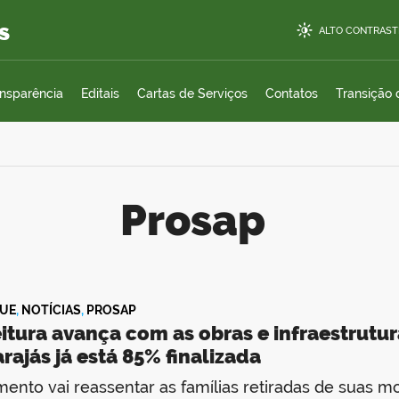
s
ALTO CONTRAST
ansparência
Editais
Cartas de Serviços
Contatos
Transição
Prosap
UE
,
NOTÍCIAS
,
PROSAP
itura avança com as obras e infraestrutur
rajás já está 85% finalizada
ento vai reassentar as famílias retiradas de suas m