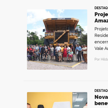
DESTAQ
Proj
Amaz
Projet
Reside
encerr
Vale A
Por Hild
DESTAQ
Nova
benef