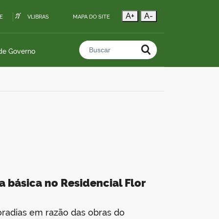
A+
A-
E
VLIBRAS
MAPA DO SITE
 de Governo
Buscar no portal
a básica no Residencial Flor
oradias em razão das obras do