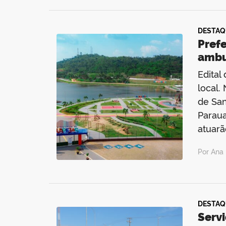
DESTAQ
Prefe
ambu
Edital
local.
de Sa
Paraua
atuarã
Por Ana 
DESTAQ
Serv