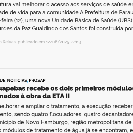
utura vai melhorar o acesso aos serviços de saúde 
ade de vida para a comunidade A Prefeitura de Para
-feira (12), uma nova Unidade Básica de Saúde (UBS
rdes da Paz Gualdindo dos Santos foi construída po
o Relvas, publicado em 12/06/2025 22h13
UE
,
NOTÍCIAS
,
PROSAP
uapebas recebe os dois primeiros módulo
nados à obra da ETA II
elhorar e ampliar o tratamento, a execução receber
ento, sendo quatro floculadores, quatro decantadores
icípio de Novo Hamburgo, região metropolitana de P
s módulos de tratamento de água já se encontram, 