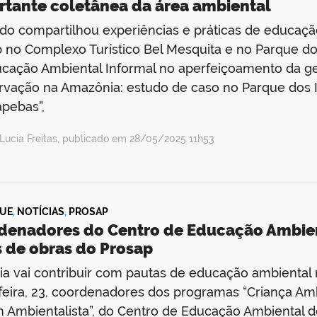
rtante coletânea da área ambiental
do compartilhou experiências e práticas de educaç
 no Complexo Turístico Bel Mesquita e no Parque dos
cação Ambiental Informal no aperfeiçoamento da g
vação na Amazônia: estudo de caso no Parque dos I
pebas”,
Lucia Freitas, publicado em 28/05/2025 11h53
UE
,
NOTÍCIAS
,
PROSAP
denadores do Centro de Educação Ambien
s de obras do Prosap
ia vai contribuir com pautas de educação ambiental
feira, 23, coordenadores dos programas “Criança Ambie
 Ambientalista”, do Centro de Educação Ambiental d