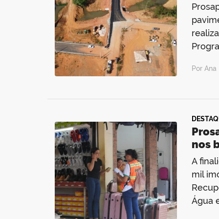
Prosap
pavime
realiz
Progr
Por Ana 
DESTAQ
Pros
nos b
A fina
mil im
Recupe
Água e