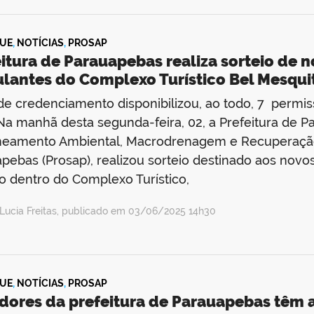
UE
,
NOTÍCIAS
,
PROSAP
itura de Parauapebas realiza sorteio de 
lantes do Complexo Turístico Bel Mesqui
 de credenciamento disponibilizou, ao todo, 7 permi
 Na manhã desta segunda-feira, 02, a Prefeitura de
neamento Ambiental, Macrodrenagem e Recuperação
pebas (Prosap), realizou sorteio destinado aos no
o dentro do Complexo Turístico,
Lucia Freitas, publicado em 03/06/2025 14h30
UE
,
NOTÍCIAS
,
PROSAP
idores da prefeitura de Parauapebas têm 