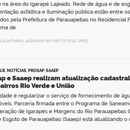
 na área do Igarapé Lajeado. Rede de água e de esg
ntação asfáltica e iluminação pública estão entre os 
ados pela Prefeitura de Parauapebas no Residencial F
ama de
Lucia Freitas, publicado em 08/07/2025 12h23
UE
,
NOTÍCIAS
,
PROSAP
,
SAAEP
ap e Saaep realizam atualização cadastra
airros Rio Verde e União
lidade é regularizar o serviço de fornecimento de ág
óveis. Parceria firmada entre o Programa de Sane
ração de Igarapés e Margens do Rio Parauapebas (
 Esgoto de Parauapebas (Saaep) está atualizando o