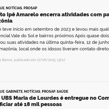
UE
,
NOTÍCIAS
,
PROSAP
eto Ipê Amarelo encerra atividades com p
ônia
o teve início em setembro de 2023 e levou mais qual
ncial Vale do Sol e bairros próximos Após quase dois
ou suas atividades na última quinta-feira, 12 de ju
mazônia, local onde os idosos tiveram contato diret
a Barros, publicado em 17/06/2025 13h17
UE
,
GABINETE
,
NOTÍCIAS
,
PROSAP
,
SAÚDE
 UBS Maria de Lourdes é entregue no Comp
iciar até 18 mil pessoas