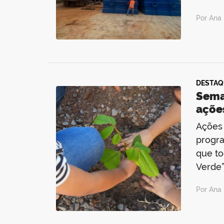
Por Ana 
DESTAQ
Sema
ações
Ações 
progra
que to
Verde”
Por Ana 