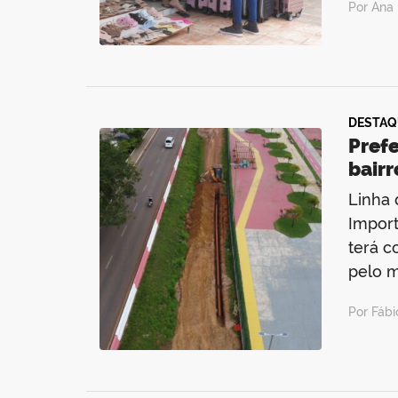
Por Ana 
DESTAQ
Pref
bairr
Linha 
Import
terá c
pelo m
Por Fáb