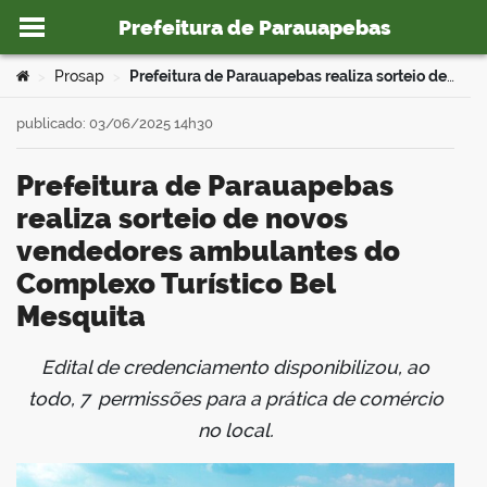
Prefeitura de Parauapebas
Ir para o conteúdo
Você está aqui:
Prosap
Prefeitura de Parauapebas realiza sorteio de novos vendedores ambulantes do Complexo Turístico Bel Mesquita
>
>
publicado: 03/06/2025 14h30
Prefeitura de Parauapebas
o portal
realiza sorteio de novos
vendedores ambulantes do
Complexo Turístico Bel
Mesquita
Edital de credenciamento disponibilizou, ao
book
todo, 7 permissões para a prática de comércio
no local.
er