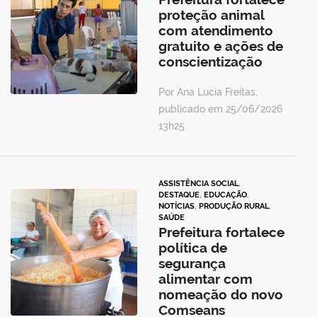
proteção animal
com atendimento
gratuito e ações de
conscientização
Por Ana Lucia Freitas,
publicado em 25/06/2026
13h25
ASSISTÊNCIA SOCIAL
,
DESTAQUE
,
EDUCAÇÃO
,
NOTÍCIAS
,
PRODUÇÃO RURAL
,
SAÚDE
Prefeitura fortalece
política de
segurança
alimentar com
nomeação do novo
Comseans