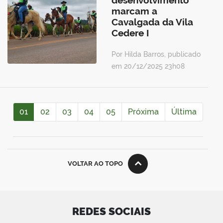
desenvolvimento
marcam a
Cavalgada da Vila
Cedere I
Por Hilda Barros, publicado
em 20/12/2025 23h08
01
02
03
04
05
Próxima
Última
VOLTAR AO TOPO
REDES SOCIAIS