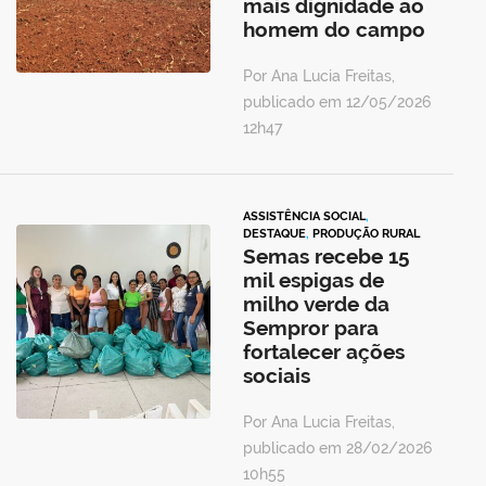
mais dignidade ao
homem do campo
Por Ana Lucia Freitas,
publicado em 12/05/2026
12h47
ASSISTÊNCIA SOCIAL
,
DESTAQUE
,
PRODUÇÃO RURAL
Semas recebe 15
mil espigas de
milho verde da
Sempror para
fortalecer ações
sociais
Por Ana Lucia Freitas,
publicado em 28/02/2026
10h55