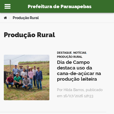
Prefeitura de Parauapebas
Ir para o conteúdo
Você está aqui:
Produção Rural
>
Produção Rural
o portal
DESTAQUE
,
NOTÍCIAS
,
PRODUÇÃO RURAL
Dia de Campo
destaca uso da
cana-de-açúcar na
produção leiteira
Por Hilda Barros, publicado
em 16/07/2026 12h33