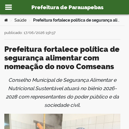
Prefeitura de Parauapebas
Ir para o conteúdo
Você está aqui:
Saúde
Prefeitura fortalece política de segurança alimentar com nomeação do novo Comseans
>
>
publicado: 17/06/2026 15h37
Prefeitura fortalece política de
o portal
segurança alimentar com
nomeação do novo Comseans
Conselho Municipal de Segurança Alimentar e
book
Nutricional Sustentável atuará no biênio 2026-
2028 com representantes do poder público e da
sociedade civil.
er
din