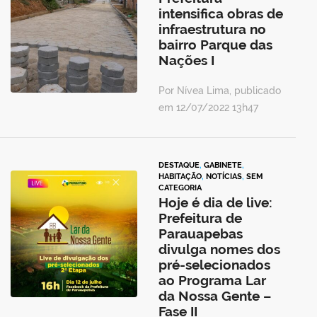
intensifica obras de
infraestrutura no
bairro Parque das
Nações I
Por Nívea Lima, publicado
em 12/07/2022 13h47
DESTAQUE
,
GABINETE
,
HABITAÇÃO
,
NOTÍCIAS
,
SEM
CATEGORIA
Hoje é dia de live:
Prefeitura de
Parauapebas
divulga nomes dos
pré-selecionados
ao Programa Lar
da Nossa Gente –
Fase II