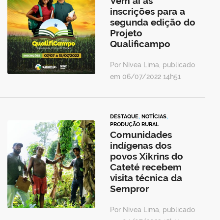
Vem aí as
inscrições para a
segunda edição do
Projeto
Qualificampo
Por Nívea Lima, publicado
em 06/07/2022 14h51
DESTAQUE
,
NOTÍCIAS
,
PRODUÇÃO RURAL
Comunidades
indígenas dos
povos Xikrins do
Cateté recebem
visita técnica da
Sempror
Por Nívea Lima, publicado