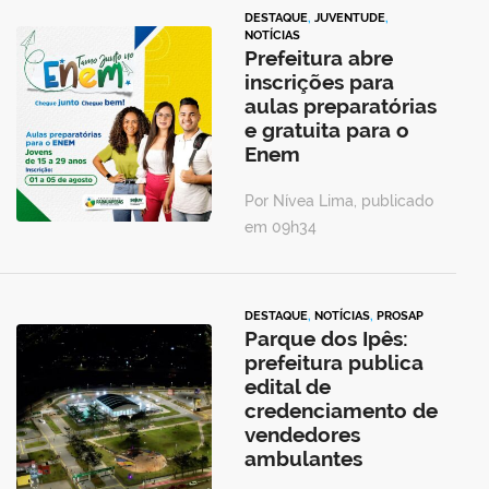
DESTAQUE
,
JUVENTUDE
,
NOTÍCIAS
Prefeitura abre
inscrições para
aulas preparatórias
e gratuita para o
Enem
Por Nívea Lima, publicado
em 09h34
DESTAQUE
,
NOTÍCIAS
,
PROSAP
Parque dos Ipês:
prefeitura publica
edital de
credenciamento de
vendedores
ambulantes