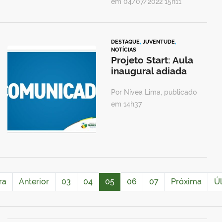
em 04/07/2022 15h11
DESTAQUE
,
JUVENTUDE
,
NOTÍCIAS
Projeto Start: Aula
inaugural adiada
Por Nívea Lima, publicado
em 14h37
ra
Anterior
03
04
05
06
07
Próxima
Ú