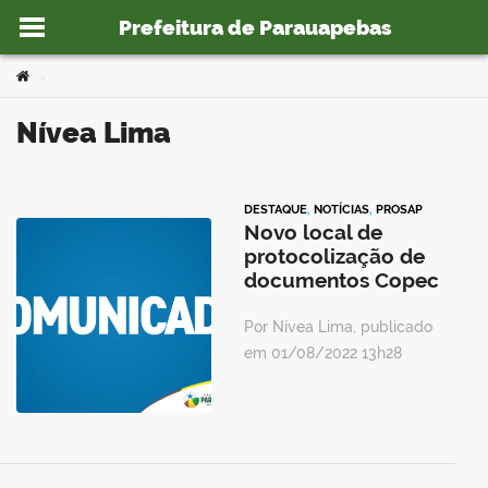
Prefeitura de Parauapebas
Ir para o conteúdo
Você está aqui:
>
Nívea Lima
o portal
DESTAQUE
,
NOTÍCIAS
,
PROSAP
Novo local de
protocolização de
documentos Copec
Por Nívea Lima, publicado
em 01/08/2022 13h28