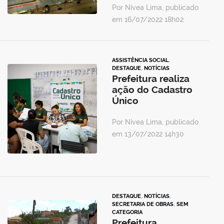
Por Nívea Lima, publicado
em 16/07/2022 18h02
ASSISTÊNCIA SOCIAL
,
DESTAQUE
,
NOTÍCIAS
Prefeitura realiza
ação do Cadastro
Único
Por Nívea Lima, publicado
em 13/07/2022 14h30
DESTAQUE
,
NOTÍCIAS
,
SECRETARIA DE OBRAS
,
SEM
CATEGORIA
Prefeitura