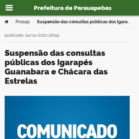
Prefeitura de Parauapebas
Ir para o conteúdo
Você está aqui:
Prosap
Suspensão das consultas públicas dos Igarapés Guanabara e Chácara das Estrelas
>
>
publicado: 24/11/2022 12h55
Suspensão das consultas
o portal
públicas dos Igarapés
Guanabara e Chácara das
Estrelas
book
er