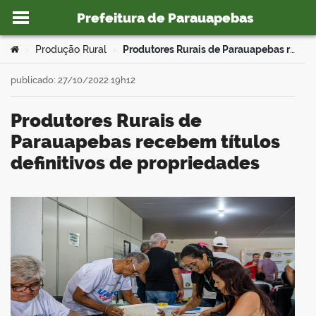
Prefeitura de Parauapebas
Ir para o conteúdo
Você está aqui:
Produção Rural
Produtores Rurais de Parauapebas recebem títulos definitivos de propriedades
>
>
publicado: 27/10/2022 19h12
Produtores Rurais de
o portal
Parauapebas recebem títulos
definitivos de propriedades
book
er