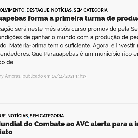
OLVIMENTO
,
DESTAQUE
,
NOTÍCIAS
,
SEM CATEGORIA
uapebas forma a primeira turma de produç
icação será neste mês após curso promovido pela Sed
ondições de ganhar o mundo com a produção de peç
o. Matéria-prima tem o suficiente. Agora, é investir 
endedores. Que Parauapebas é um município rico e
do de
ny Amoras, publicado em 15/11/2021 14h13
UE
,
NOTÍCIAS
,
SEM CATEGORIA
Mundial do Combate ao AVC alerta para a 
iato