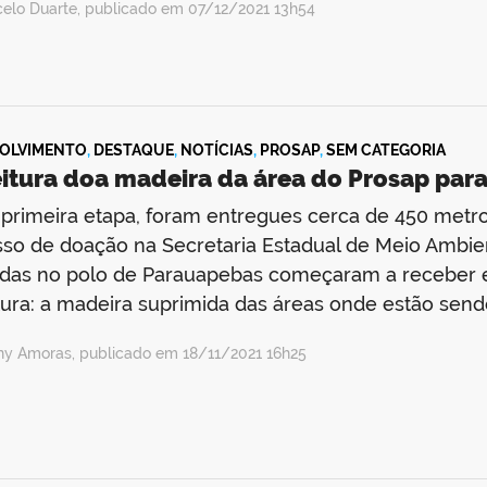
celo Duarte, publicado em 07/12/2021 13h54
OLVIMENTO
,
DESTAQUE
,
NOTÍCIAS
,
PROSAP
,
SEM CATEGORIA
eitura doa madeira da área do Prosap par
rimeira etapa, foram entregues cerca de 450 metro
so de doação na Secretaria Estadual de Meio Ambie
adas no polo de Parauapebas começaram a receber 
tura: a madeira suprimida das áreas onde estão send
ny Amoras, publicado em 18/11/2021 16h25