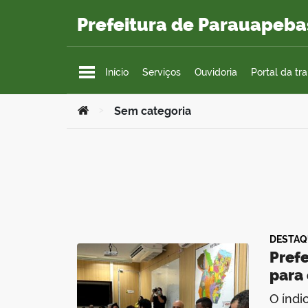
Ir para o conteúdo
Prefeitura de Parauapeba
Início
Serviços
Ouvidoria
Portal da tr
Você está aqui:
>
Sem categoria
DESTAQ
Prefe
para 
O índi