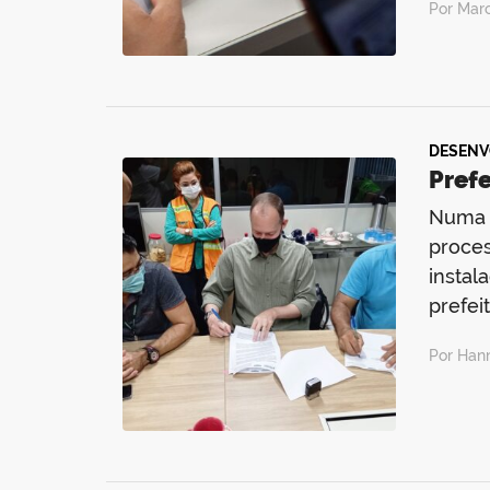
Por Mar
DESENV
Pref
Numa p
proces
instal
prefei
Por Han