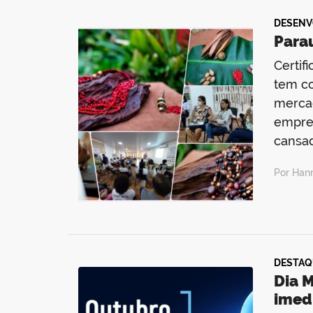
DESENV
Para
Certif
tem c
mercad
empre
cansa
Por Han
DESTAQ
Dia 
imed