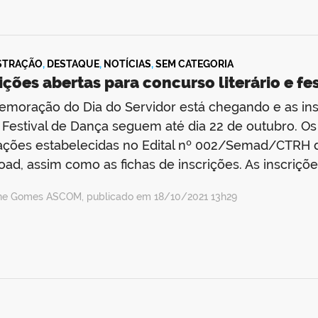
STRAÇÃO
,
DESTAQUE
,
NOTÍCIAS
,
SEM CATEGORIA
ições abertas para concurso literário e fe
moração do Dia do Servidor está chegando e as insc
 Festival de Dança seguem até dia 22 de outubro. O
ações estabelecidas no Edital nº 002/Semad/CTRH di
ad, assim como as fichas de inscrições. As inscriçõ
ine Gomes ASCOM, publicado em 18/10/2021 13h29