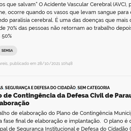
os que salvam” O Acidente Vascular Cerebral (AVC)
me, ocorre quando os vasos que levam sangue para
do paralisia cerebral. É uma das doenças que mais
de 70% das pessoas não retornam ao trabalho depois
s 50%
SEMSA
areis, publicado em 28/10/2021 10h48
AS
,
SEGURANÇA E DEFESA DO CIDADÃO
,
SEM CATEGORIA
 de Contingência da Defesa Civil de Para
laboração
alho de elaboração do Plano de Contingência Munic
 fase final de elaboração e implantação. O plano é 
pal de Segurança Institucional e Defesa do Cidadão