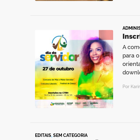
ADMINI
Inscr
A come
para o
orient
downlo
Por Kar
EDITAIS
,
SEM CATEGORIA