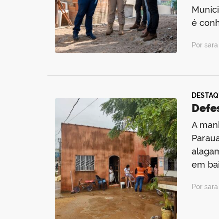
Munici
é conh
Por sar
DESTAQ
Defe
A manh
Paraua
alagam
em bai
Por sar