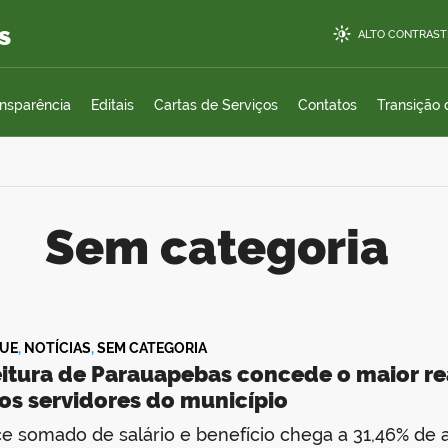
s
ALTO CONTRAST
ansparência
Editais
Cartas de Serviços
Contatos
Transição
Sem categoria
UE
,
NOTÍCIAS
,
SEM CATEGORIA
itura de Parauapebas concede o maior reaj
os servidores do município
ce somado de salário e benefício chega a 31,46% de 