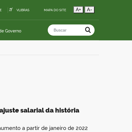
A+
A-
E
VLIBRAS
MAPA DO SITE
 de Governo
Buscar no portal
uste salarial da história
aumento a partir de janeiro de 2022