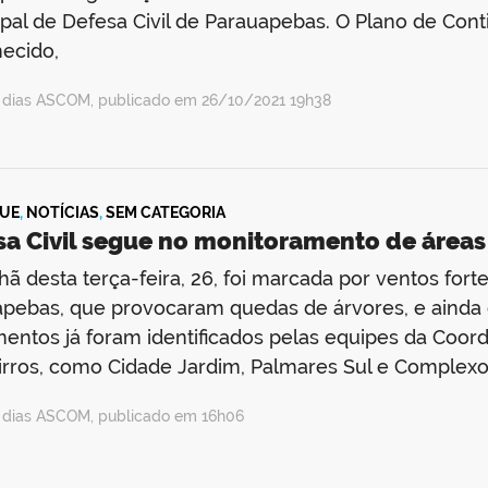
pal de Defesa Civil de Parauapebas. O Plano de Co
ecido,
a dias ASCOM, publicado em 26/10/2021 19h38
UE
,
NOTÍCIAS
,
SEM CATEGORIA
sa Civil segue no monitoramento de áreas
ã desta terça-feira, 26, foi marcada por ventos for
pebas, que provocaram quedas de árvores, e ainda 
entos já foram identificados pelas equipes da Coord
rros, como Cidade Jardim, Palmares Sul e Complexo 
a dias ASCOM, publicado em 16h06