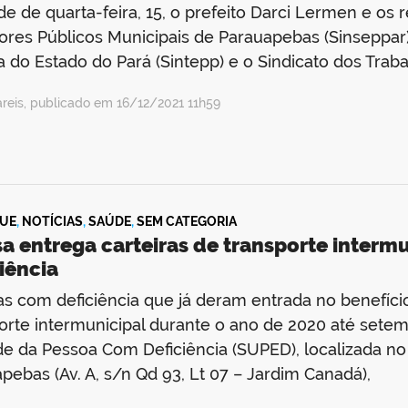
de de quarta-feira, 15, o prefeito Darci Lermen e os
ores Públicos Municipais de Parauapebas (Sinseppa
a do Estado do Pará (Sintepp) e o Sindicato dos Tra
reis, publicado em 16/12/2021 11h59
UE
,
NOTÍCIAS
,
SAÚDE
,
SEM CATEGORIA
a entrega carteiras de transporte interm
iência
s com deficiência que já deram entrada no benefício
orte intermunicipal durante o ano de 2020 até sete
e da Pessoa Com Deficiência (SUPED), localizada no 
pebas (Av. A, s/n Qd 93, Lt 07 – Jardim Canadá),