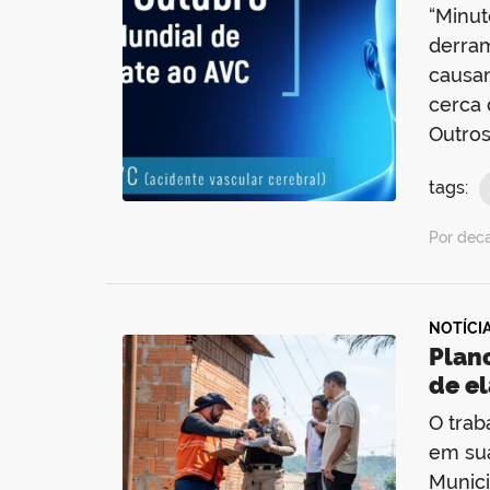
“Minut
derra
causan
cerca 
Outro
tags:
Por dec
NOTÍCI
Plano
de e
O trab
em sua
Munici