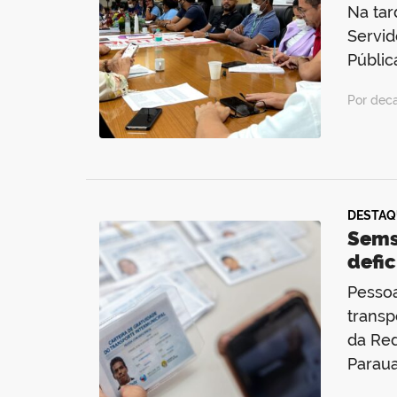
Na tar
Servid
Públic
Por deca
DESTAQ
Sems
defic
Pessoa
transp
da Red
Paraua