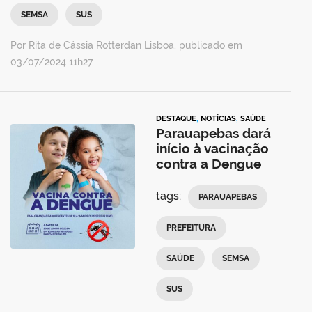
SEMSA
SUS
Por Rita de Cássia Rotterdan Lisboa, publicado em
03/07/2024 11h27
DESTAQUE
,
NOTÍCIAS
,
SAÚDE
Parauapebas dará
início à vacinação
contra a Dengue
tags:
PARAUAPEBAS
PREFEITURA
SAÚDE
SEMSA
SUS