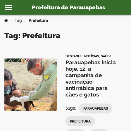
Prefeitura de Parauapebas
Ir para o conteúdo
Você está aqui:
Tag
Prefeitura
>
>
Tag: Prefeitura
o portal
DESTAQUE
,
NOTÍCIAS
,
SAÚDE
Parauapebas inicia
hoje, 12, a
campanha de
vacinação
antirrábica para
cães e gatos
tags:
PARAUAPEBAS
PREFEITURA