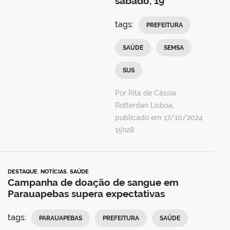
sábado, 19
tags:
PREFEITURA
SAÚDE
SEMSA
SUS
Por Rita de Cássia
Rotterdan Lisboa,
publicado em 17/10/2024
15h28
DESTAQUE
,
NOTÍCIAS
,
SAÚDE
Campanha de doação de sangue em
Parauapebas supera expectativas
tags:
PARAUAPEBAS
PREFEITURA
SAÚDE