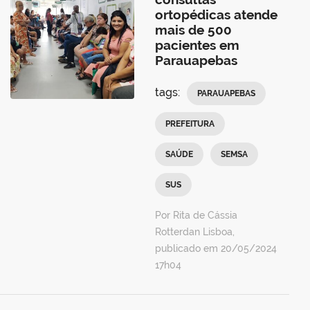
ortopédicas atende
mais de 500
pacientes em
Parauapebas
tags:
PARAUAPEBAS
PREFEITURA
SAÚDE
SEMSA
SUS
Por Rita de Cássia
Rotterdan Lisboa,
publicado em 20/05/2024
17h04