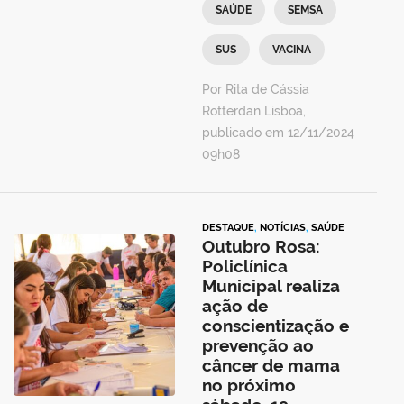
SAÚDE
SEMSA
SUS
VACINA
Por Rita de Cássia
Rotterdan Lisboa,
publicado em 12/11/2024
09h08
DESTAQUE
,
NOTÍCIAS
,
SAÚDE
Outubro Rosa:
Policlínica
Municipal realiza
ação de
conscientização e
prevenção ao
câncer de mama
no próximo