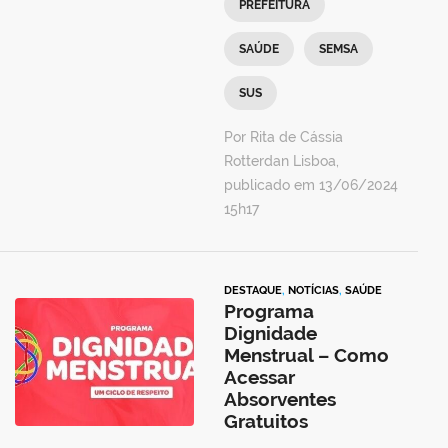
PREFEITURA
SAÚDE
SEMSA
SUS
Por Rita de Cássia
Rotterdan Lisboa,
publicado em 13/06/2024
15h17
DESTAQUE
,
NOTÍCIAS
,
SAÚDE
Programa
Dignidade
Menstrual – Como
Acessar
Absorventes
Gratuitos