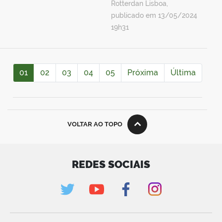
Rotterdan Lisboa,
publicado em 13/05/2024
19h31
01
02
03
04
05
Próxima
Última
VOLTAR AO TOPO
REDES SOCIAIS