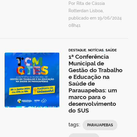
Por Rita de Cássia
Rotterdan Lisboa,
publicado em 19/06/2024
08h41
DESTAQUE
,
NOTÍCIAS
,
SAÚDE
1ª Conferência
Municipal de
Gestão do Trabalho
e Educação na
Saúde de
Parauapebas: um
marco para o
desenvolvimento
do SUS
tags:
PARAUAPEBAS