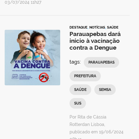
03/07/2024 11h27
DESTAQUE
,
NOTÍCIAS
,
SAÚDE
Parauapebas dará
início à vacinação
contra a Dengue
tags:
PARAUAPEBAS
PREFEITURA
SAÚDE
SEMSA
SUS
Por Rita de Cássia
Rotterdan Lisboa,
publicado em 19/06/2024