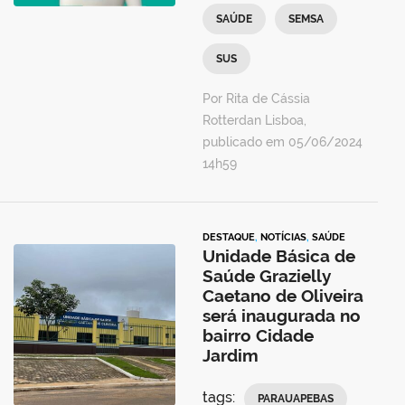
SAÚDE
SEMSA
SUS
Por Rita de Cássia
Rotterdan Lisboa,
publicado em 05/06/2024
14h59
DESTAQUE
,
NOTÍCIAS
,
SAÚDE
Unidade Básica de
Saúde Grazielly
Caetano de Oliveira
será inaugurada no
bairro Cidade
Jardim
tags:
PARAUAPEBAS