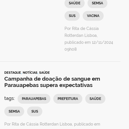
SAÚDE
SEMSA
SUS
VACINA
Por Rita de Cássia
Rotterdan Lisboa,
publicado em 12/11/2024
09h08
DESTAQUE
,
NOTÍCIAS
,
SAÚDE
Campanha de doação de sangue em
Parauapebas supera expectativas
tags:
PARAUAPEBAS
PREFEITURA
SAÚDE
SEMSA
SUS
Por Rita de Cássia Rotterdan Lisboa, publicado em