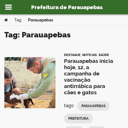
Prefeitura de Parauapebas
Ir para o conteúdo
Você está aqui:
Tag
Parauapebas
>
>
Tag: Parauapebas
o portal
DESTAQUE
,
NOTÍCIAS
,
SAÚDE
Parauapebas inicia
hoje, 12, a
campanha de
vacinação
antirrábica para
cães e gatos
tags:
PARAUAPEBAS
PREFEITURA