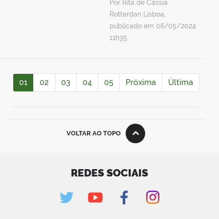
Por Rita de Cássia
Rotterdan Lisboa,
publicado em 06/05/2024
11h35
01
02
03
04
05
Próxima
Última
VOLTAR AO TOPO
REDES SOCIAIS