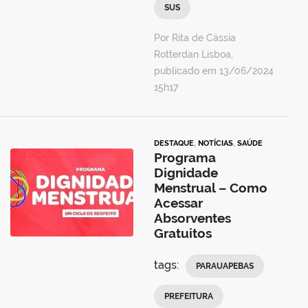
SUS
Por Rita de Cássia
Rotterdan Lisboa,
publicado em 13/06/2024
15h17
DESTAQUE
,
NOTÍCIAS
,
SAÚDE
Programa
Dignidade
Menstrual – Como
Acessar
Absorventes
Gratuitos
tags:
PARAUAPEBAS
PREFEITURA