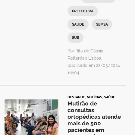
PREFEITURA
SAÚDE
SEMSA
SUS
Por Rita de Cássia
Rotterdan Lisboa,
publicado em 22/05/2024
16h04
DESTAQUE
,
NOTÍCIAS
,
SAÚDE
Mutirão de
consultas
ortopédicas atende
mais de 500
pacientes em