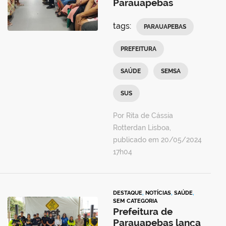
Parauapebas
tags:
PARAUAPEBAS
PREFEITURA
SAÚDE
SEMSA
SUS
Por Rita de Cássia
Rotterdan Lisboa,
publicado em 20/05/2024
17h04
DESTAQUE
,
NOTÍCIAS
,
SAÚDE
,
SEM CATEGORIA
Prefeitura de
Parauapebas lança