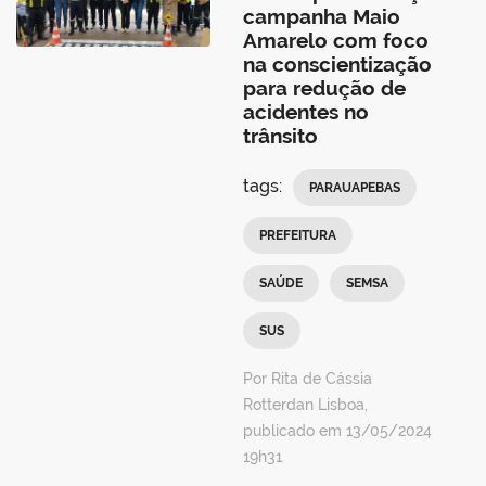
campanha Maio
Amarelo com foco
na conscientização
para redução de
acidentes no
trânsito
tags:
PARAUAPEBAS
PREFEITURA
SAÚDE
SEMSA
SUS
Por Rita de Cássia
Rotterdan Lisboa,
publicado em 13/05/2024
19h31