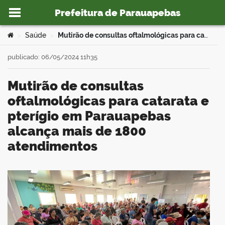
Prefeitura de Parauapebas
Ir para o conteúdo
Você está aqui:
Saúde
Mutirão de consultas oftalmológicas para catarata e pterígio em Parauapebas alcança mais de 1800 atendimentos
>
>
publicado: 06/05/2024 11h35
Mutirão de consultas
o portal
oftalmológicas para catarata e
pterígio em Parauapebas
alcança mais de 1800
atendimentos
book
er