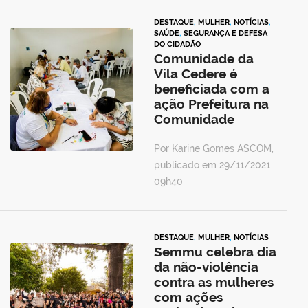
DESTAQUE
,
MULHER
,
NOTÍCIAS
,
SAÚDE
,
SEGURANÇA E DEFESA
DO CIDADÃO
Comunidade da
Vila Cedere é
beneficiada com a
ação Prefeitura na
Comunidade
Por Karine Gomes ASCOM,
publicado em 29/11/2021
09h40
DESTAQUE
,
MULHER
,
NOTÍCIAS
Semmu celebra dia
da não-violência
contra as mulheres
com ações