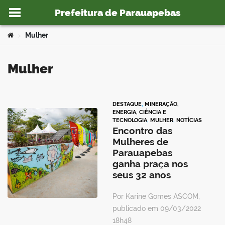
Prefeitura de Parauapebas
Ir para o conteúdo
Você está aqui:
Mulher
>
Mulher
o portal
DESTAQUE
,
MINERAÇÃO,
ENERGIA, CIÊNCIA E
TECNOLOGIA
,
MULHER
,
NOTÍCIAS
Encontro das
Mulheres de
Parauapebas
ganha praça nos
seus 32 anos
Por Karine Gomes ASCOM,
publicado em 09/03/2022
18h48