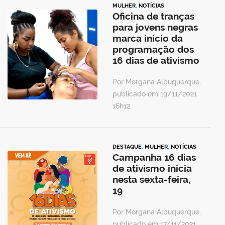
MULHER
,
NOTÍCIAS
Oficina de tranças
para jovens negras
marca início da
programação dos
16 dias de ativismo
Por Morgana Albuquerque,
publicado em 19/11/2021
16h12
DESTAQUE
,
MULHER
,
NOTÍCIAS
Campanha 16 dias
de ativismo inicia
nesta sexta-feira,
19
Por Morgana Albuquerque,
publicado em 17/11/2021