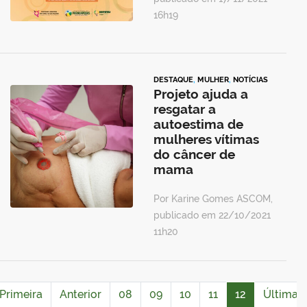
16h19
DESTAQUE
,
MULHER
,
NOTÍCIAS
Projeto ajuda a
resgatar a
autoestima de
mulheres vítimas
do câncer de
mama
Por Karine Gomes ASCOM,
publicado em 22/10/2021
11h20
Primeira
Anterior
08
09
10
11
12
Última