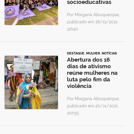
socioeducativas
Por Morgana Albuquerque,
publicado em 26/11/2021
11h40
DESTAQUE
,
MULHER
,
NOTÍCIAS
Abertura dos 16
dias de ativismo
reúne mulheres na
luta pelo fim da
violência
Por Morgana Albuquerque,
publicado em 20/11/2021
20h35