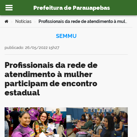
Prefeitura de Parauapebas
Ir para o conteúdo
Você está aqui:
Notícias
Profissionais da rede de atendimento à mulher participam de encontro estadual
>
>
SEMMU
publicado: 26/05/2022 15h27
o portal
Profissionais da rede de
atendimento à mulher
participam de encontro
estadual
book