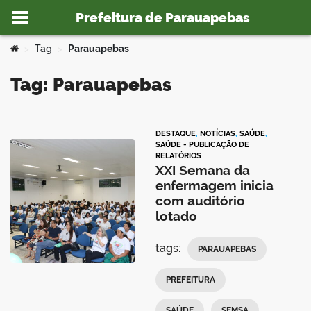
Prefeitura de Parauapebas
Ir para o conteúdo
Você está aqui:
Tag
Parauapebas
>
>
Tag: Parauapebas
o portal
DESTAQUE
,
NOTÍCIAS
,
SAÚDE
,
SAÚDE - PUBLICAÇÃO DE
RELATÓRIOS
XXI Semana da
enfermagem inicia
com auditório
lotado
tags:
PARAUAPEBAS
PREFEITURA
SAÚDE
SEMSA