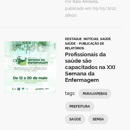
Por Ítalo Almeida,
publicado em 09/05/2022
16h00
DESTAQUE
,
NOTÍCIAS
,
SAÚDE
,
SAÚDE - PUBLICAÇÃO DE
RELATÓRIOS
Profissionais da
saúde são
capacitados na XXI
Semana da
Enfermagem
tags:
PARAUAPEBAS
PREFEITURA
SAÚDE
SEMSA