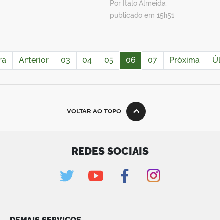
Por Ítalo Almeida,
publicado em 15h51
ra
Anterior
03
04
05
06
07
Próxima
Ú
VOLTAR AO TOPO
REDES SOCIAIS
DEMAIS SERVIÇOS