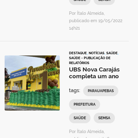
Por Ítalo Almeida,
publicado em 19/05/2022
14h21
DESTAQUE
,
NOTÍCIAS
,
SAÚDE
,
SAÚDE - PUBLICAÇÃO DE
RELATÓRIOS
UBS Nova Carajás
completa um ano
tags:
PARAUAPEBAS
PREFEITURA
SAÚDE
SEMSA
Por Ítalo Almeida,