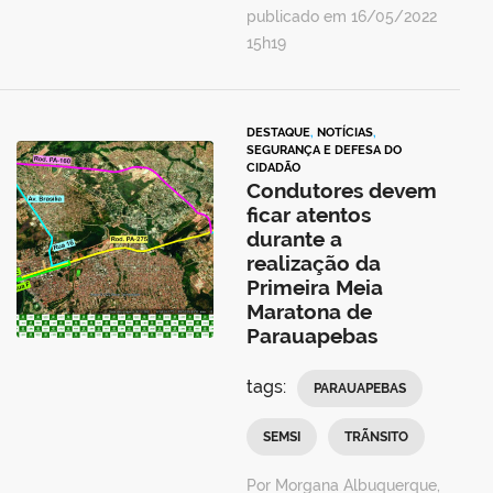
publicado em 16/05/2022
15h19
DESTAQUE
,
NOTÍCIAS
,
SEGURANÇA E DEFESA DO
CIDADÃO
Condutores devem
ficar atentos
durante a
realização da
Primeira Meia
Maratona de
Parauapebas
tags:
PARAUAPEBAS
SEMSI
TRÃNSITO
Por Morgana Albuquerque,