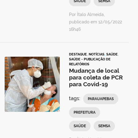
SAÚDE
SEMSA
Por Ítalo Almeida,
publicado em 12/05/2022
16h46
DESTAQUE
,
NOTÍCIAS
,
SAÚDE
,
SAÚDE - PUBLICAÇÃO DE
RELATÓRIOS
Mudança de local
para coleta de PCR
para Covid-19
tags:
PARAUAPEBAS
PREFEITURA
SAÚDE
SEMSA