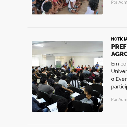
Por Admi
NOTÍCI
PREF
AGR
Em com
Univer
o Even
partic
Por Admi