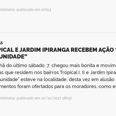
nistrator, publicado em 10h54
AS
ICAL E JARDIM IPIRANGA RECEBEM AÇÃO 
UNIDADE”
ã do último sábado, 7, chegou mais bonita e movim
s que residem nos bairros Tropical I, II e Jardim Ipir
nidade” esteve na localidade, desta vez em alusão a
imentos foram ofertados para os moradores, como 
nistrator, publicado em 10/10/2017 18h32