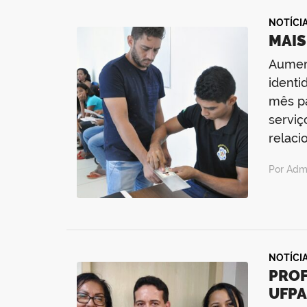
NOTÍCI
MAIS
Aument
identi
mês pa
serviç
relaci
Por Admi
NOTÍCI
PROF
UFPA