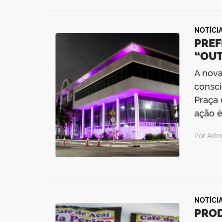
NOTÍCI
PREF
“OU
A nova
consci
Praça 
ação é
Por Admi
NOTÍCI
PROD