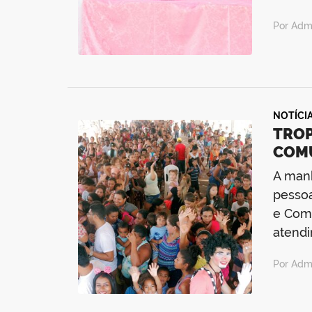
Por Admi
NOTÍCI
TROP
COM
A manh
pessoa
e Comu
atend
Por Admi