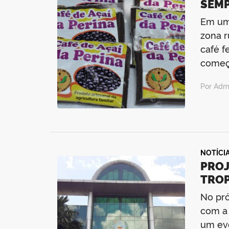
SEM
Em uma
zona r
café f
começ
Por Admi
NOTÍCI
PROJ
TROP
No pró
com a 
um eve