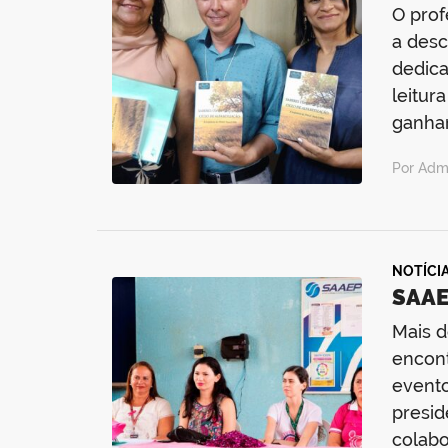
O prof
a desc
dedica
leitur
ganha
Por Admi
NOTÍCI
SAAE
Mais d
encont
evento
presid
colab