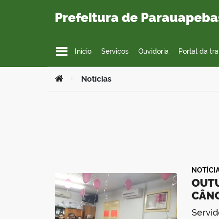
Ir para o conteúdo
Prefeitura de Parauapeba
Início
Serviços
Ouvidoria
Portal da tr
Você está aqui:
>
Notícias
NOTÍCI
OUTU
CÂN
Servid