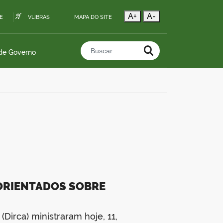
A+
A-
E
VLIBRAS
MAPA DO SITE
 de Governo
Buscar no portal
ORIENTADOS SOBRE
(Dirca) ministraram hoje, 11,