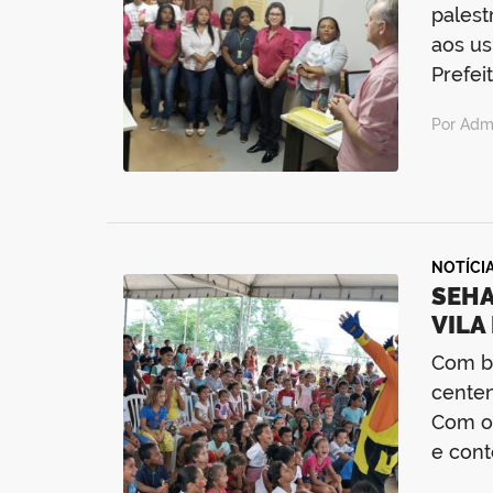
palest
aos us
Prefei
Por Admi
NOTÍCI
SEHA
VILA
Com br
centen
Com o 
e cont