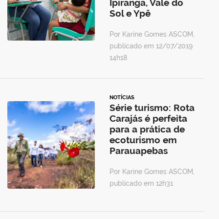
Ipiranga, Vale do
Sol e Ypê
Por Karine Gomes ASCOM,
publicado em 12/07/2019
14h18
NOTÍCIAS
Série turismo: Rota
Carajás é perfeita
para a prática de
ecoturismo em
Parauapebas
Por Karine Gomes ASCOM,
publicado em 12h31