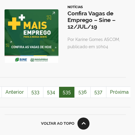
NOTÍCIAS
Confira Vagas de
Emprego – Sine –
12/JUL/19
Por Karine Gomes ASCOM,
publicado em 10h04
Anterior
533
534
535
536
537
Próxima
VOLTAR AO TOPO