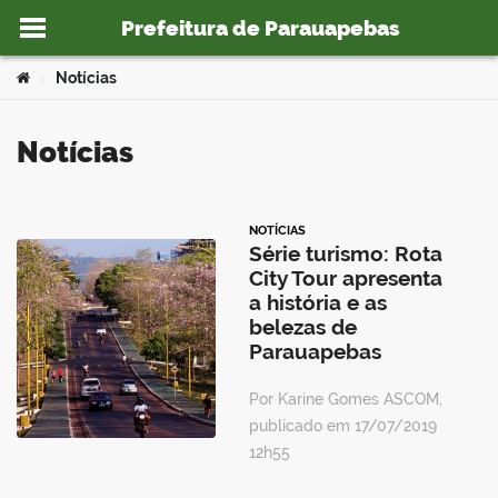
Prefeitura de Parauapebas
Ir para o conteúdo
Você está aqui:
Notícias
>
Notícias
o portal
NOTÍCIAS
Série turismo: Rota
City Tour apresenta
a história e as
belezas de
Parauapebas
Por Karine Gomes ASCOM,
publicado em 17/07/2019
12h55