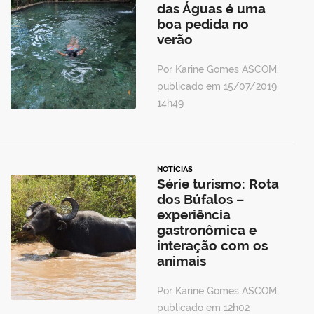
das Águas é uma
boa pedida no
verão
Por Karine Gomes ASCOM,
publicado em 15/07/2019
14h49
NOTÍCIAS
Série turismo: Rota
dos Búfalos –
experiência
gastronômica e
interação com os
animais
Por Karine Gomes ASCOM,
publicado em 12h02