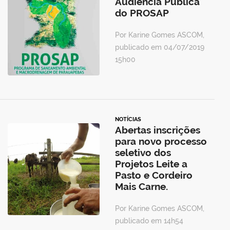
Audiência Pública
do PROSAP
Por Karine Gomes ASCOM,
publicado em 04/07/2019
15h00
NOTÍCIAS
Abertas inscrições
para novo processo
seletivo dos
Projetos Leite a
Pasto e Cordeiro
Mais Carne.
Por Karine Gomes ASCOM,
publicado em 14h54