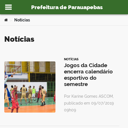
Prefeitura de Parauapebas
Ir para o conteúdo
Você está aqui:
Notícias
>
Notícias
o portal
NOTÍCIAS
Jogos da Cidade
encerra calendário
esportivo do
semestre
Por Karine Gomes ASCOM,
publicado em 09/07/2019
09h09