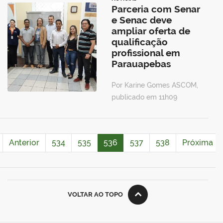
Parceria com Senar
e Senac deve
ampliar oferta de
qualificação
profissional em
Parauapebas
Por Karine Gomes ASCOM,
publicado em 11h09
Anterior
534
535
536
537
538
Próxima
VOLTAR AO TOPO