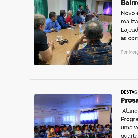
Bairr
Novo e
realiz
Lajead
as com
Por Mor
DESTAQ
Prosa
Alunos
Progra
uma ve
quarta