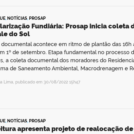
UE
,
NOTÍCIAS
,
PROSAP
larização Fundiária: Prosap inicia colet
le do Sol
 documental acontece em ritmo de plantão das 16h à
 1º de setembro. Etapa fundamental no processo de
s, a coleta documental dos moradores do Residencial 
ama de Saneamento Ambiental, Macrodrenagem e Re
ea Lima, publicado em 30/08/2022 15h47
UE
,
NOTÍCIAS
,
PROSAP
itura apresenta projeto de realocação de 