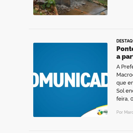
DESTAQ
Ponte
a par
A Pref
Macro
que em
Sol en
feira, 
Por Mar