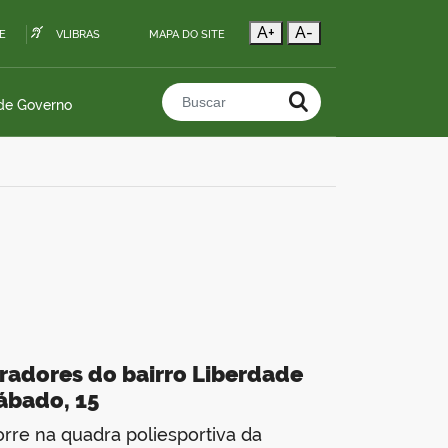
A+
A-
E
VLIBRAS
MAPA DO SITE
 de Governo
Buscar no portal
radores do bairro Liberdade
sábado, 15
orre na quadra poliesportiva da