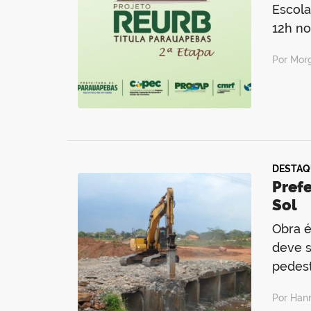
Escola
12h no
Por Mor
DESTAQ
Prefe
Sol
Obra é
deve s
pedest
Por Han