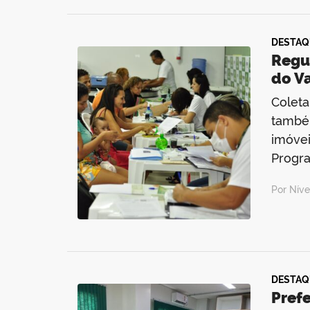
DESTAQ
Regu
do Va
Coleta
também
imóvei
Progr
Por Nív
DESTAQ
Prefe