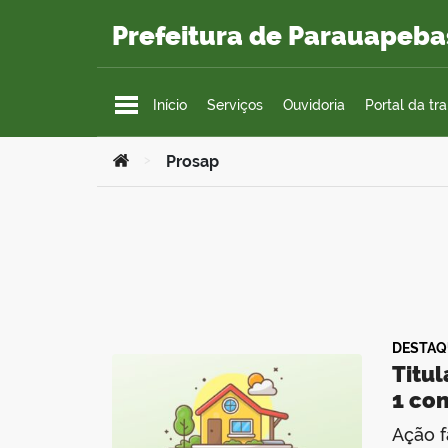
Ir para o conteúdo
Prefeitura de Parauapeba
Início
Serviços
Ouvidoria
Portal da tr
Você está aqui:
>
Prosap
DESTAQ
Titu
1 con
Ação f