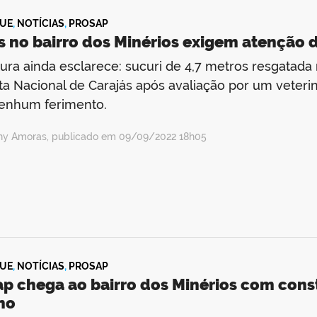
UE
,
NOTÍCIAS
,
PROSAP
s no bairro dos Minérios exigem atenção
tura ainda esclarece: sucuri de 4,7 metros resgatada na
ta Nacional de Carajás após avaliação por um veteri
enhum ferimento.
ny Amoras, publicado em 09/09/2022 18h05
UE
,
NOTÍCIAS
,
PROSAP
ap chega ao bairro dos Minérios com con
no