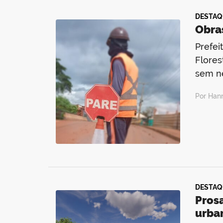
DESTAQ
Obra
Prefei
Flores
sem n
Por Han
DESTAQ
Pros
urba