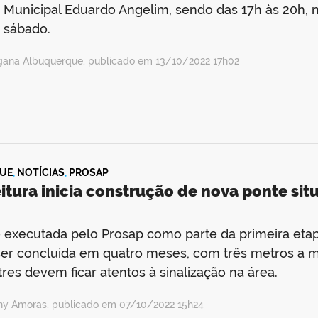
 Municipal Eduardo Angelim, sendo das 17h às 20h, na
 sábado.
gana Albuquerque, publicado em 13/10/2022 17h02
UE
,
NOTÍCIAS
,
PROSAP
itura inicia construção de nova ponte sit
 executada pelo Prosap como parte da primeira etap
er concluída em quatro meses, com três metros a mais
res devem ficar atentos à sinalização na área.
ny Amoras, publicado em 07/10/2022 15h24