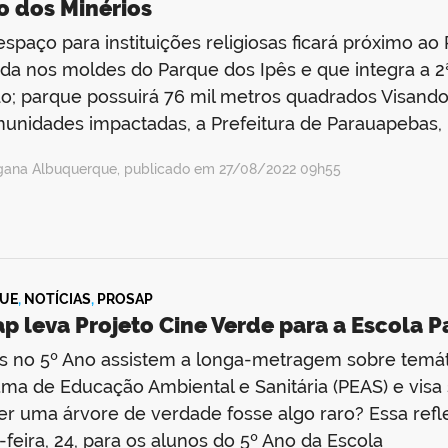
o dos Minérios
spaço para instituições religiosas ficará próximo ao
ada nos moldes do Parque dos Ipês e que integra a 2
o; parque possuirá 76 mil metros quadrados Visan
unidades impactadas, a Prefeitura de Parauapebas,
gana Albuquerque, publicado em 27/08/2022 09h55
UE
,
NOTÍCIAS
,
PROSAP
p leva Projeto Cine Verde para a Escola P
 no 5º Ano assistem a longa-metragem sobre temáti
ma de Educação Ambiental e Sanitária (PEAS) e visa se
r uma árvore de verdade fosse algo raro? Essa refle
-feira, 24, para os alunos do 5º Ano da Escola