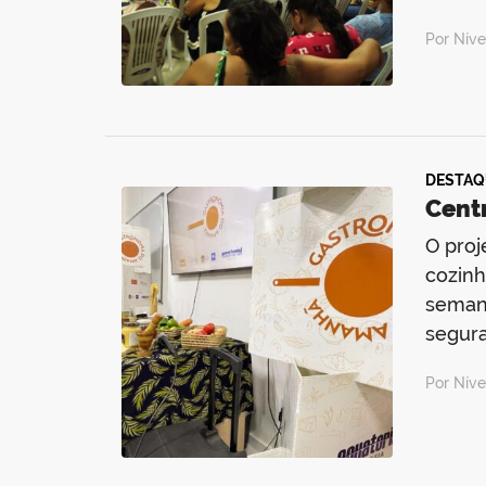
Por Nív
DESTAQ
Cent
O proj
cozinh
semana
segur
Por Nív