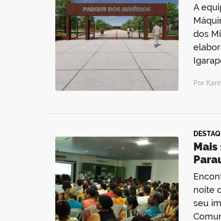
A equi
Máquin
dos Mi
elabo
Igarap
Por Kar
DESTAQ
Mais 
Para
Encont
noite 
seu im
Comuni