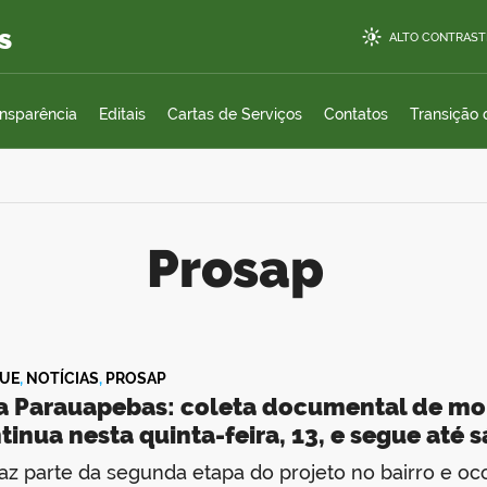
s
ALTO CONTRAST
ansparência
Editais
Cartas de Serviços
Contatos
Transição
Prosap
UE
,
NOTÍCIAS
,
PROSAP
la Parauapebas: coleta documental de mo
tinua nesta quinta-feira, 13, e segue até 
az parte da segunda etapa do projeto no bairro e oc