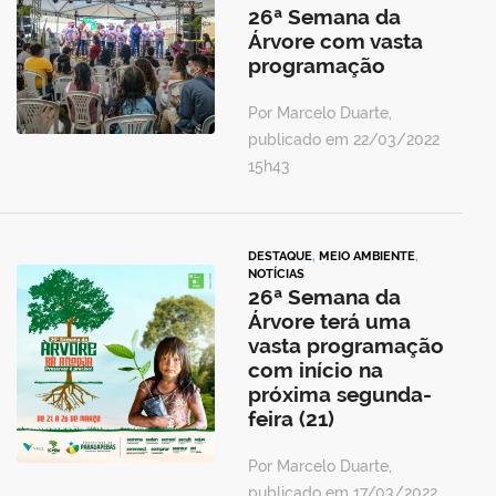
26ª Semana da
Árvore com vasta
programação
Por Marcelo Duarte,
publicado em 22/03/2022
15h43
DESTAQUE
,
MEIO AMBIENTE
,
NOTÍCIAS
26ª Semana da
Árvore terá uma
vasta programação
com início na
próxima segunda-
feira (21)
Por Marcelo Duarte,
publicado em 17/03/2022