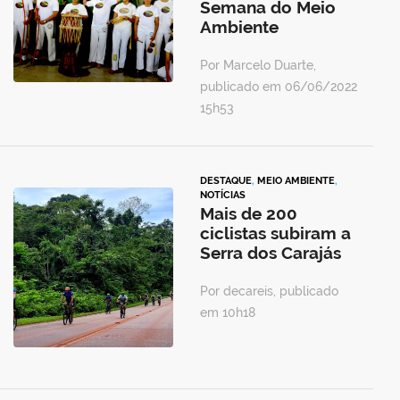
Semana do Meio
Ambiente
Por Marcelo Duarte,
publicado em 06/06/2022
15h53
DESTAQUE
,
MEIO AMBIENTE
,
NOTÍCIAS
Mais de 200
ciclistas subiram a
Serra dos Carajás
Por decareis, publicado
em 10h18