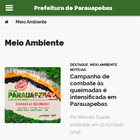
Prefeitura de Parauapebas
Ir para o conteúdo
Você está aqui:
Meio Ambiente
>
Meio Ambiente
o portal
DESTAQUE
,
MEIO AMBIENTE
,
NOTÍCIAS
Campanha de
combate às
queimadas é
intensificada em
Parauapebas
Por Marcelo Duarte,
publicado em 13/07/2022
11h16