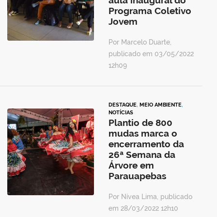
aula inaugural do
Programa Coletivo
Jovem
Por Marcelo Duarte,
publicado em 03/05/2022
12h09
DESTAQUE
,
MEIO AMBIENTE
,
NOTÍCIAS
Plantio de 800
mudas marca o
encerramento da
26ª Semana da
Árvore em
Parauapebas
Por Nívea Lima, publicado
em 28/03/2022 12h10