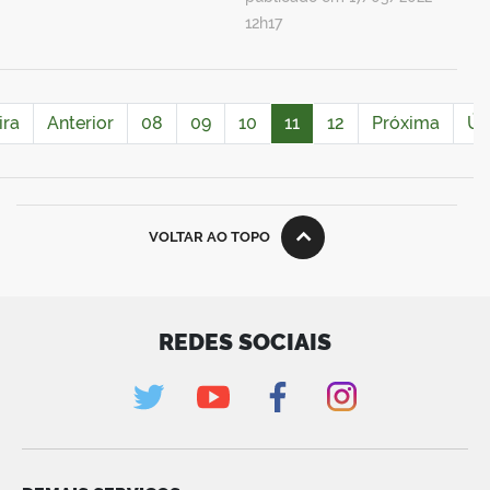
12h17
ira
Anterior
08
09
10
11
12
Próxima
Úl
VOLTAR AO TOPO
REDES SOCIAIS