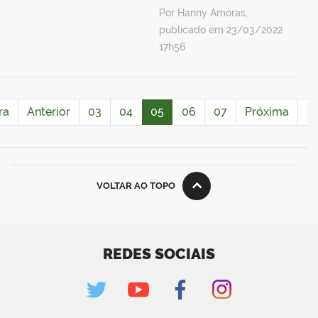
Por Hanny Amoras,
publicado em 23/03/2022
17h56
ra
Anterior
03
04
05
06
07
Próxima
Ú
VOLTAR AO TOPO
REDES SOCIAIS