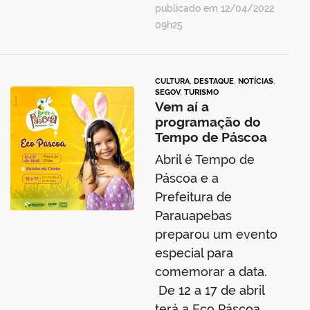
publicado em 12/04/2022
09h25
CULTURA
,
DESTAQUE
,
NOTÍCIAS
,
SEGOV
,
TURISMO
Vem aí a
programação do
Tempo de Páscoa
Abril é Tempo de
Páscoa e a
Prefeitura de
Parauapebas
preparou um evento
especial para
comemorar a data.
De 12 a 17 de abril
terá a Eco Páscoa,