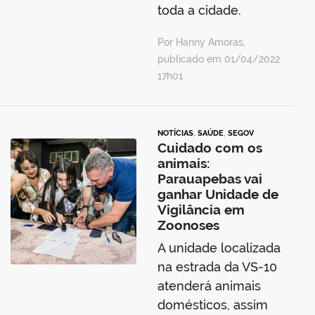
toda a cidade.
Por Hanny Amoras,
publicado em 01/04/2022
17h01
NOTÍCIAS
,
SAÚDE
,
SEGOV
Cuidado com os
animais:
Parauapebas vai
ganhar Unidade de
Vigilância em
Zoonoses
A unidade localizada
na estrada da VS-10
atenderá animais
domésticos, assim