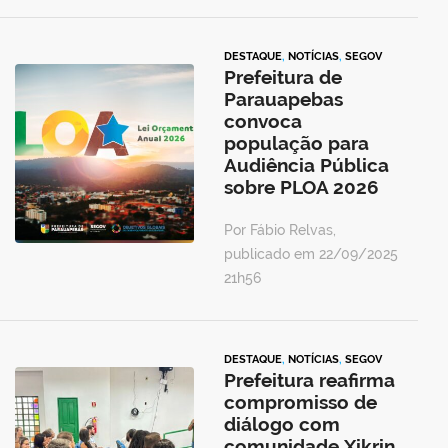
DESTAQUE
,
NOTÍCIAS
,
SEGOV
Prefeitura de
Parauapebas
convoca
população para
Audiência Pública
sobre PLOA 2026
Por Fábio Relvas,
publicado em 22/09/2025
21h56
DESTAQUE
,
NOTÍCIAS
,
SEGOV
Prefeitura reafirma
compromisso de
diálogo com
comunidade Xikrin