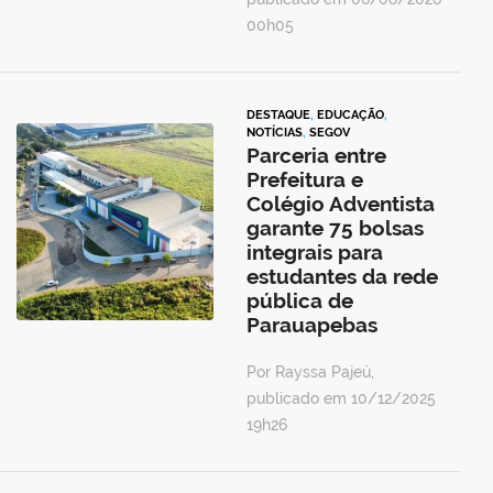
00h05
DESTAQUE
,
EDUCAÇÃO
,
NOTÍCIAS
,
SEGOV
Parceria entre
Prefeitura e
Colégio Adventista
garante 75 bolsas
integrais para
estudantes da rede
pública de
Parauapebas
Por Rayssa Pajeú,
publicado em 10/12/2025
19h26