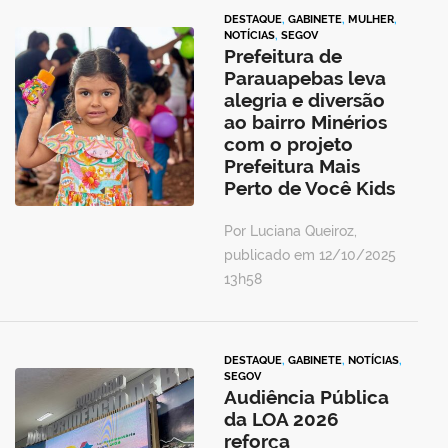
DESTAQUE
,
GABINETE
,
MULHER
,
NOTÍCIAS
,
SEGOV
Prefeitura de
Parauapebas leva
alegria e diversão
ao bairro Minérios
com o projeto
Prefeitura Mais
Perto de Você Kids
Por Luciana Queiroz,
publicado em 12/10/2025
13h58
DESTAQUE
,
GABINETE
,
NOTÍCIAS
,
SEGOV
Audiência Pública
da LOA 2026
reforça