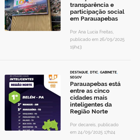
transparência e
participação social
em Parauapebas
Por Ana Lucia Freitas,
publicado em 26/09/2025
19h43
DESTAQUE
,
DTIC
,
GABINETE
,
SEGOV
Parauapebas está
entre as cinco
cidades mais
inteligentes da
Região Norte
Por decareis, publicado
em 24/09/2025 17h24