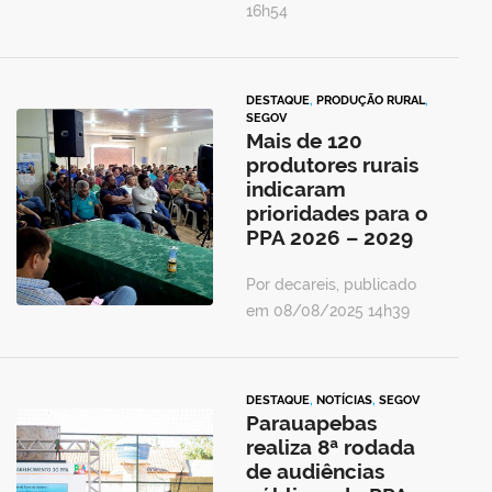
16h54
DESTAQUE
,
PRODUÇÃO RURAL
,
SEGOV
Mais de 120
produtores rurais
indicaram
prioridades para o
PPA 2026 – 2029
Por decareis, publicado
em 08/08/2025 14h39
DESTAQUE
,
NOTÍCIAS
,
SEGOV
Parauapebas
realiza 8ª rodada
de audiências