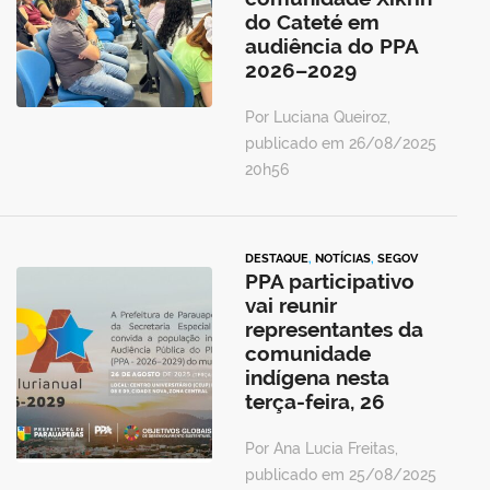
do Cateté em
audiência do PPA
2026–2029
Por Luciana Queiroz,
publicado em 26/08/2025
20h56
DESTAQUE
,
NOTÍCIAS
,
SEGOV
PPA participativo
vai reunir
representantes da
comunidade
indígena nesta
terça-feira, 26
Por Ana Lucia Freitas,
publicado em 25/08/2025