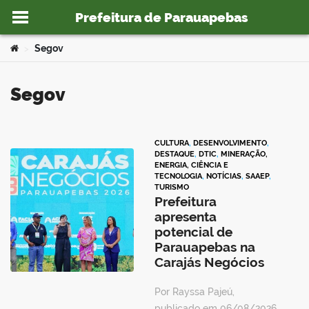
Prefeitura de Parauapebas
Ir para o conteúdo
Você está aqui:
Segov
>
Segov
o portal
CULTURA
,
DESENVOLVIMENTO
,
DESTAQUE
,
DTIC
,
MINERAÇÃO,
ENERGIA, CIÊNCIA E
TECNOLOGIA
,
NOTÍCIAS
,
SAAEP
,
TURISMO
Prefeitura
apresenta
potencial de
Parauapebas na
Carajás Negócios
Por Rayssa Pajeú,
publicado em 06/08/2026