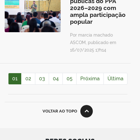
públicas do PPA
2026–2029 com
ampla participação
popular
Por marcia machado
ASCOM, publicado em
16/07/2025 17h14
01
02
03
04
05
Próxima
Última
VOLTAR AO TOPO