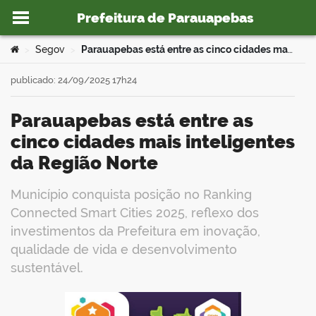
Prefeitura de Parauapebas
Ir para o conteúdo
Você está aqui:
Segov
Parauapebas está entre as cinco cidades mais inteligentes da Região Norte
>
>
publicado: 24/09/2025 17h24
Parauapebas está entre as
o portal
cinco cidades mais inteligentes
da Região Norte
Município conquista posição no Ranking
Connected Smart Cities 2025, reflexo dos
investimentos da Prefeitura em inovação,
qualidade de vida e desenvolvimento
sustentável.