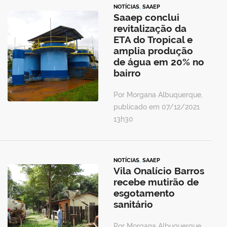
NOTÍCIAS
,
SAAEP
Saaep conclui
revitalização da
ETA do Tropical e
amplia produção
de água em 20% no
bairro
Por Morgana Albuquerque,
publicado em 07/12/2021
13h30
NOTÍCIAS
,
SAAEP
Vila Onalício Barros
recebe mutirão de
esgotamento
sanitário
Por Morgana Albuquerque,