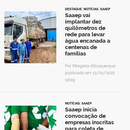
DESTAQUE
,
NOTÍCIAS
,
SAAEP
Saaep vai
implantar dez
quilômetros de
rede para levar
água encanada a
centenas de
famílias
Por Morgana Albuquerque,
publicado em 13/01/2022
11h19
NOTÍCIAS
,
SAAEP
Saaep inicia
convocação de
empresas inscritas
para coleta de