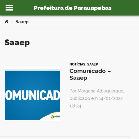
Prefeitura de Parauapebas
Ir para o conteúdo
Você está aqui:
Saaep
>
Saaep
o portal
NOTÍCIAS
,
SAAEP
Comunicado –
Saaep
Por Morgana Albuquerque,
publicado em 14/01/2022
13h34