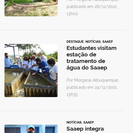
publicado em 26/11/2021
13h02
DESTAQUE
,
NOTÍCIAS
,
SAAEP
Estudantes visitam
estação de
tratamento de
água do Saaep
Por Morgana Albuquerque,
publicado em 24/11/2021
13h35
NOTÍCIAS
,
SAAEP
Saaep integra