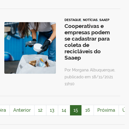
DESTAQUE
,
NOTÍCIAS
,
SAAEP
Cooperativas e
empresas podem
se cadastrar para
coleta de
recicláveis do
Saaep
Por Morgana Albuquerque,
publicado em 18/11/2021
11h10
ira
Anterior
12
13
14
15
16
Próxima
Úl