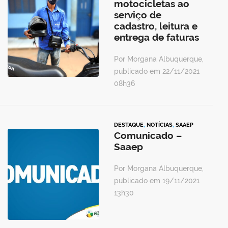
motocicletas ao
serviço de
cadastro, leitura e
entrega de faturas
Por Morgana Albuquerque,
publicado em 22/11/2021
08h36
DESTAQUE
,
NOTÍCIAS
,
SAAEP
Comunicado –
Saaep
Por Morgana Albuquerque,
publicado em 19/11/2021
13h30